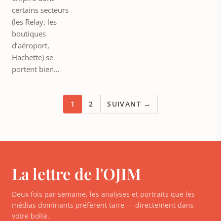
certains secteurs
(les Relay, les
boutiques
d’aéroport,
Hachette) se
portent bien…
1
2
SUIVANT →
La lettre de l'OJIM
Deux fois par semaine, les analyses et portraits que les
médias dominants préfèrent taire — directement dans
votre boîte.