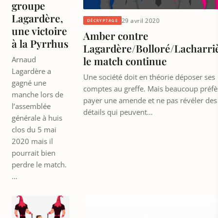
groupe
Lagardère,
29 avril 2020
DÉCRYPTAGE
une victoire
Amber contre
à la Pyrrhus
Lagardère/Bolloré/Lacharri
le match continue
Arnaud
Lagardère a
Une société doit en théorie déposer ses
gagné une
comptes au greffe. Mais beaucoup préfè
manche lors de
payer une amende et ne pas révéler des
l’assemblée
détails qui peuvent…
générale à huis
clos du 5 mai
2020 mais il
pourrait bien
perdre le match.
…