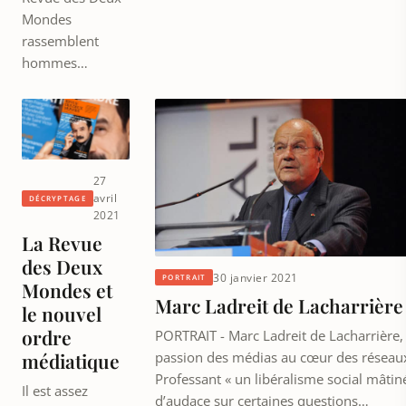
Mondes
rassemblent
hommes…
27
avril
DÉCRYPTAGE
2021
La Revue
des Deux
30 janvier 2021
PORTRAIT
Mondes et
Marc Ladreit de Lacharrière
le nouvel
ordre
PORTRAIT - Marc Ladreit de Lacharrière, 
passion des médias au cœur des réseau
médiatique
Professant « un libéralisme social mâtin
Il est assez
d’audace sur certaines questions…