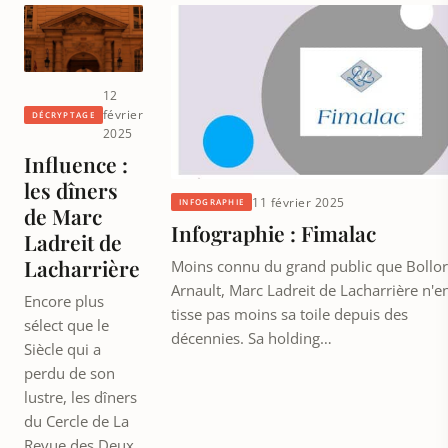
12
février
DÉCRYPTAGE
2025
Influence :
les dîners
11 février 2025
INFOGRAPHIE
de Marc
Infographie : Fimalac
Ladreit de
Lacharrière
Moins connu du grand public que Bollo
Arnault, Marc Ladreit de Lacharrière n'e
Encore plus
tisse pas moins sa toile depuis des
sélect que le
décennies. Sa holding…
Siècle qui a
perdu de son
lustre, les dîners
du Cercle de La
Revue des Deux