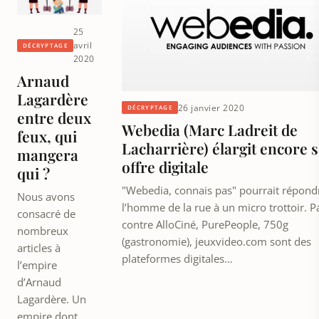
25
avril
DÉCRYPTAGE
2020
Arnaud
Lagardère
26 janvier 2020
DÉCRYPTAGE
entre deux
Webedia (Marc Ladreit de
feux, qui
Lacharrière) élargit encore 
mangera
offre digitale
qui ?
"Webedia, connais pas" pourrait répond
Nous avons
l’homme de la rue à un micro trottoir. P
consacré de
contre AlloCiné, PurePeople, 750g
nombreux
(gastronomie), jeuxvideo.com sont des
articles à
plateformes digitales…
l’empire
d’Arnaud
Lagardère. Un
empire dont