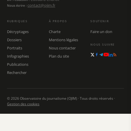
contact@ojim.fr
Nous écrire :
RUBRIQUES
À PROPOS
SOUTENIR
Décryptages
Charte
Faire un don
Dossiers
Mentions légales
NOUS SUIVRE
Portraits
Nous contacter
Infographies
Plan du site
Publications
Rechercher
© 2026 Observatoire du journalisme (OJIM) · Tous droits réservés ·
Gestion des cookies