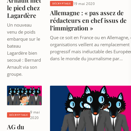
Arnault met
19 mai 2020
DÉCRYPTAGE
le pied chez
Allemagne : « pas assez de
Lagardère
rédacteurs en chef issus de
Un nouveau
l’immigration »
venu de poids
Que ce soit en France ou en Allemagne,
embarque sur le
organisations veillent au remplacement
bateau
progressif mais inéluctable des Europée
Lagardère bien
dans le monde du journalisme par…
secoué : Bernard
Arnault via son
groupe.
9 mai
DÉCRYPTAGE
2020
AG du