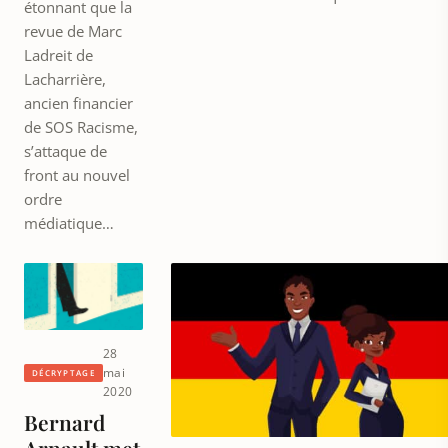
étonnant que la
revue de Marc
Ladreit de
Lacharrière,
ancien financier
de SOS Racisme,
s’attaque de
front au nouvel
ordre
médiatique…
28
mai
DÉCRYPTAGE
2020
Bernard