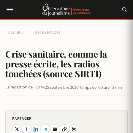
Panneau de gestion des cookies
ACCUEIL
DÉCRYPTAGES
/
Crise sanitaire, comme la
presse écrite, les radios
touchées (source SIRTI)
La rédaction de l'OJIM
25 septembre 2020
Temps de lecture : 3 min
CRISE SANITAIRE, COMME LA PRESSE ÉCRITE, LES RADIOS
TOUCHÉES (SOURCE SIRTI)
PARTAGER