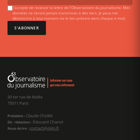
J'accepte de recevoir la lettre de l'Observatoire du journalisme. Mes
données ne seront jamais transmises à des tiers. Je peux me
désinscrire à tout moment via le lien présent dans chaque e-mail.
S'ABONNER
50 ter rue de Malte
75011 Paris
Claude Chollet
Président :
Édouard Chanot
Dir. rédaction :
contact@ojim.fr
Nous écrire :