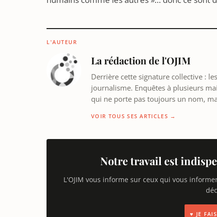
L'AUTEUR
La rédaction de l'OJIM
Derrière cette signature collective : 
journalisme. Enquêtes à plusieurs mains
qui ne porte pas toujours un nom, m
VOIR TOUS SES ARTICLES →
Notre travail est indispe
L'OJIM vous informe sur ceux qui vous informe
déd
♥ JE FA