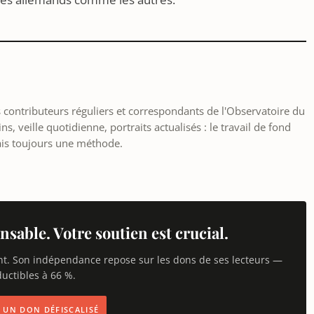
les contributeurs réguliers et correspondants de l'Observatoire du
, veille quotidienne, portraits actualisés : le travail de fond
ais toujours une méthode.
nsable. Votre soutien est crucial.
nt. Son indépendance repose sur les dons de ses lecteurs —
uctibles à 66 %.
IS UN DON DÉFISCALISÉ