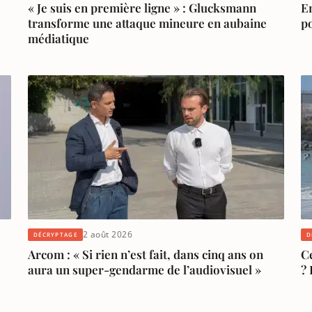
« Je suis en première ligne » : Glucksmann
En
transforme une attaque mineure en aubaine
p
médiatique
2 août 2026
DÉCRYPTAGE
D
Arcom : « Si rien n’est fait, dans cinq ans on
Ce
aura un super-gendarme de l’audiovisuel »
? 