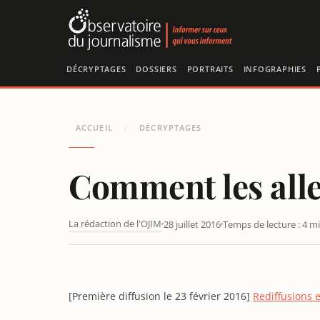
Panneau de gestion des cookies
DÉCRYPTAGES
DOSSIERS
PORTRAITS
INFOGRAPHIES
ACCUEIL
DÉCRYPTAGES
/
Comment les alle
La rédaction de l'OJIM
28 juillet 2016
Temps de lecture : 4 m
[Première diffusion le 23 février 2016]
Rediffusions e