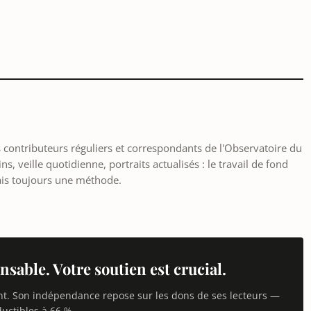
les contributeurs réguliers et correspondants de l'Observatoire du
, veille quotidienne, portraits actualisés : le travail de fond
ais toujours une méthode.
nsable. Votre soutien est crucial.
nt. Son indépendance repose sur les dons de ses lecteurs —
uctibles à 66 %.