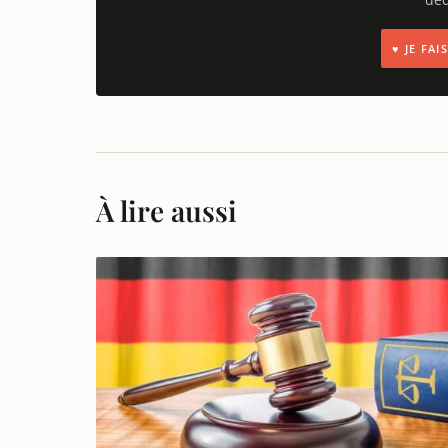
♥ JE FA
À lire aussi