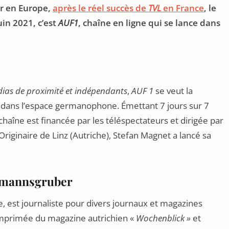
ir en Europe,
après le réel succès de
TVL
en France
, le
uin 2021, c’est
AUF1
, chaîne en ligne qui se lance dans
dias de proximité et indépendants
,
AUF 1
se veut la
 dans l’espace germanophone. Émettant 7 jours sur 7
chaîne est financée par les téléspectateurs et dirigée par
riginaire de Linz (Autriche), Stefan Magnet a lancé sa
ttmannsgruber
, est journaliste pour divers journaux et magazines
n imprimée du magazine autrichien «
Wochenblick »
et