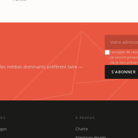
J'accepte de rec
ne seront jamais
via le lien prés
e les médias dominants préfèrent taire —
S'ABONNER
UES
À PROPOS
ages
Charte
Mentions légales