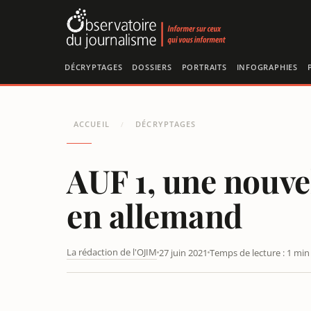
Panneau de gestion des cookies
DÉCRYPTAGES
DOSSIERS
PORTRAITS
INFOGRAPHIES
ACCUEIL
DÉCRYPTAGES
/
AUF 1, une nouvel
en allemand
La rédaction de l'OJIM
27 juin 2021
Temps de lecture : 1 min
AUF 1, UNE NOUVELLE TÉLÉVISION ALTERNATIVE IND