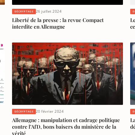
26 juillet 2024
DÉCRYPTAGE
D
Liberté de la presse : la revue Compact
Le
e
interdite en Allemagne
c
20 février 2024
DÉCRYPTAGE
D
Allemagne : manipulation et cadrage politique
La
contre l’AfD, bons baisers du ministère de la
dé
vérité