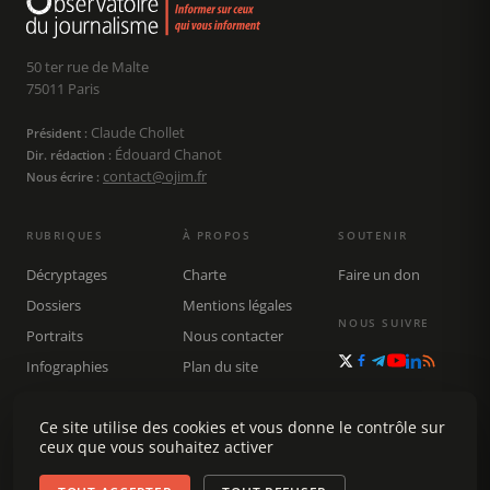
50 ter rue de Malte
75011 Paris
Claude Chollet
Président :
Édouard Chanot
Dir. rédaction :
contact@ojim.fr
Nous écrire :
RUBRIQUES
À PROPOS
SOUTENIR
Décryptages
Charte
Faire un don
Dossiers
Mentions légales
NOUS SUIVRE
Portraits
Nous contacter
Infographies
Plan du site
Publications
Rechercher
Ce site utilise des cookies et vous donne le contrôle sur
ceux que vous souhaitez activer