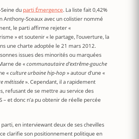
e-Seine du
parti Émergence
. La liste fait 0,42%
tion Anthony-Sceaux avec un colistier nommé
ent, le parti affirme rejeter «
isme » et soutenir « le partage, l’ouverture, la
» dans une charte adoptée le 21 mars 2012.
rsonnes issues des minorités ou marquées
-Marne de «
communautaire d’extrême-gauche
une «
culture urbaine hip-hop
» autour d’une «
re métissée
». Cependant, il a rapidement
es, refusant de se mettre au service des
S – et donc n’a pu obtenir de réelle percée
 parti, en interviewant deux de ses chevilles
e clarifie son positionnement politique en