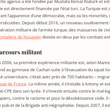
tte agence a été fondée par Mustafa Kemal Atatürk et est 
le est directement financée par l’état turc. La Turquie est 
yant l’apparence d’une démocratie, mais où les minorités
ersécutées. Depuis début 2016, un nouveau soulèvement ku
ération militaire de l’armée turque; des massacres de civi
ontalière de Nusaybin
divisée en deux par les combats en
arcours militant
n 2006, sa première expérience militante est, selon Mann
nd au gymnase de Cachan suite à l’évacuation du squat loc
té universitaire, c’était avec près de 700 habitants – migra
quat de France
. La même année, il s’installe à Antony et es
ti-CPE dans son lycée. Il s’investit ensuite contre le mal-l
piers, contre le racisme et pour la désobéissance civile
 pub et de la Brigade anti-négrophobie. Depuis 2007, il es