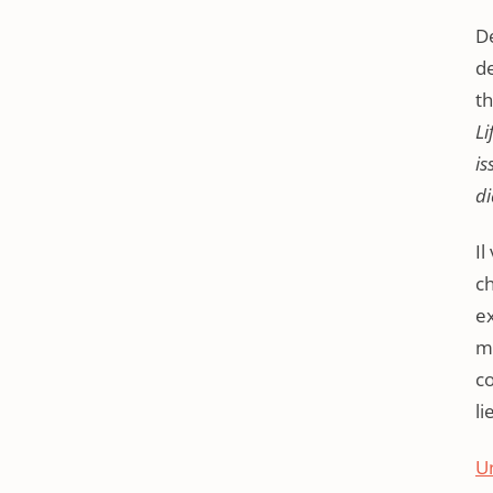
De
de
th
Li
is
di
Il
ch
ex
mi
co
li
U