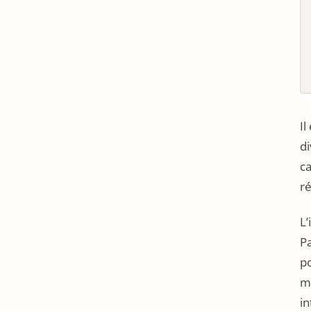
Il
di
ca
ré
L’
Pa
po
mi
in