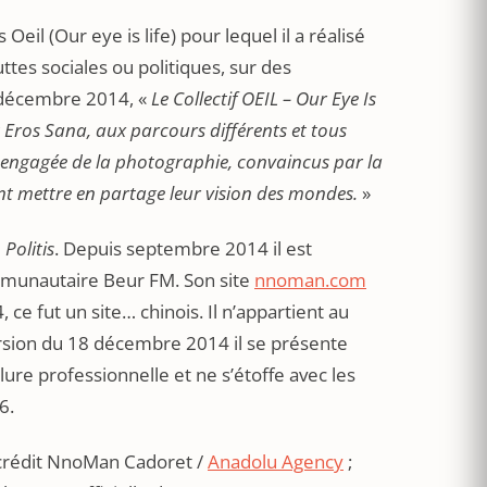
Oeil (Our eye is life) pour lequel il a réalisé
tes sociales ou politiques, sur des
 décembre 2014, «
Le Collectif OEIL – Our Eye Is
 Eros Sana, aux parcours différents et tous
et engagée de la photographie, convaincus par la
lent mettre en partage leur vision des mondes.
»
e
Politis
. Depuis septembre 2014 il est
ommunautaire Beur FM. Son site
nnoman.com
 ce fut un site… chinois. Il n’appartient au
ersion du 18 décembre 2014 il se présente
ure professionnelle et ne s’étoffe avec les
6.
crédit NnoMan Cadoret /
Anadolu Agency
;