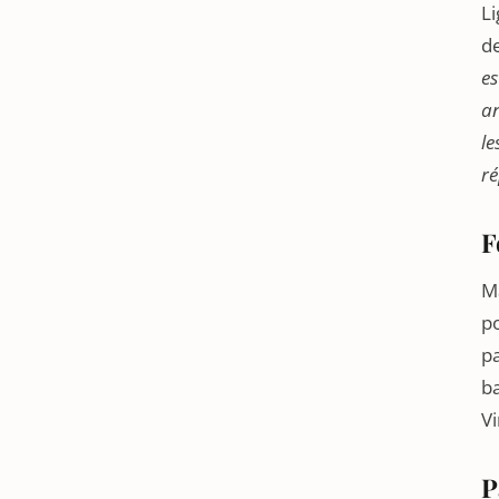
L
d
es
an
le
ré
F
Ma
po
pa
ba
Vi
P