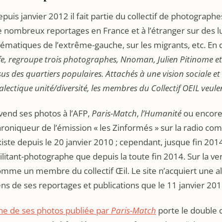
puis janvier 2012 il fait partie du collectif de photographes 
 nombreux reportages en France et à l’étranger sur des lut
ématiques de l’extrême-gauche, sur les migrants, etc. En
fe, regroupe trois photographes, Nnoman, Julien Pitinome et
sus des quartiers populaires. Attachés à une vision sociale 
alectique unité/diversité, les membres du Collectif OEIL veu
 vend ses photos à l’AFP,
Paris-Match
,
l’Humanité
ou encor
roniqueur de l’émission « les Zinformés » sur la radio c
iste depuis le 20 janvier 2010 ; cependant, jusque fin 2014,
litant-photographe que depuis la toute fin 2014. Sur la v
mme un membre du collectif Œil. Le site n’acquiert une all
ens de ses reportages et publications que le 11 janvier 201
ne de ses photos publiée par
Paris-Match
porte le double 