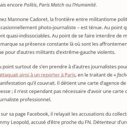
ais encore
Politis
,
Paris Match
ou
l’Humanité
.
ez Mannone Cadoret, la frontière entre militantisme polit
casionnellement photo-journaliste – est ténue. Au point q
nt quasi-indissociables. Au point de se faire interdire de m
emarque sa présence constante là où sont les affrontem
e pour d’autres militants d’extrême-gauche violents.
 point surtout de s’en prendre à d’autres journalistes pou
attaquait ainsi à un reporter à Paris
, en le traitant de «
fac
nifestation qu’il couvrait. Il détient une carte d’agence 
esse ; il n’est cependant pas nécessaire d’avoir une car
urnaliste professionnel.
 sur sa page Facebook, il relayait les accusations du collect
mmy Leopold, accusé d’être proche du FN. Détenteur d’une c