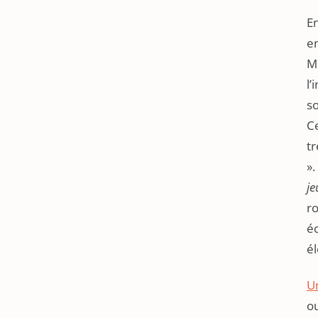
En
en
Mo
l’
so
C
tr
».
je
ro
éc
él
Un
ou