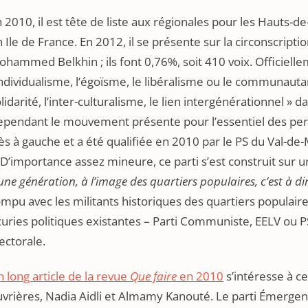
 2010, il est tête de liste aux régionales pour les Hauts-d
 Ile de France. En 2012, il se présente sur la circonscrip
hammed Belkhin ; ils font 0,76%, soit 410 voix. Officiellem
individualisme, l’égoïsme, le libéralisme ou le communautar
lidarité, l’inter-culturalisme, le lien intergénérationnel 
ependant le mouvement présente pour l’essentiel des pe
ès à gauche et a été qualifiée en 2010 par le PS du Val-de
 D’importance assez mineure, ce parti s’est construit sur 
une génération, à l’image des quartiers populaires, c’est à di
mpu avec les militants historiques des quartiers populair
uries politiques existantes – Parti Communiste, EELV ou P
ectorale.
 long article de la revue
Que faire
en 2010
s’intéresse à ce
vrières, Nadia Aidli et Almamy Kanouté. Le parti Émergenc