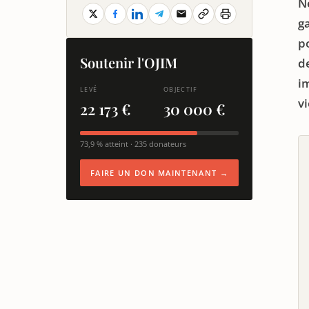
N
g
po
Soutenir l'OJIM
d
i
LEVÉ
OBJECTIF
vi
22 173 €
30 000 €
73,9 % atteint · 235 donateurs
FAIRE UN DON MAINTENANT →