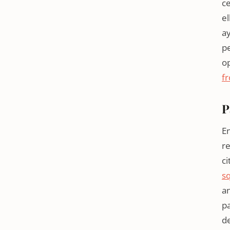
ce
el
a
p
op
fr
P
E
re
ci
s
an
pa
de