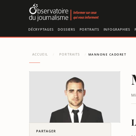
Panneau de gestion des cookies
DÉCRYPTAGES
DOSSIERS
PORTRAITS
INFOGRAPHIES
ACCUEIL
PORTRAITS
/
/
MANNONE CADORET
Mi
L
PARTAGER