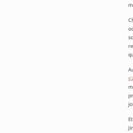
m
Ch
oc
so
r
qu
Au
s’
ma
pr
jo
Et
Ji