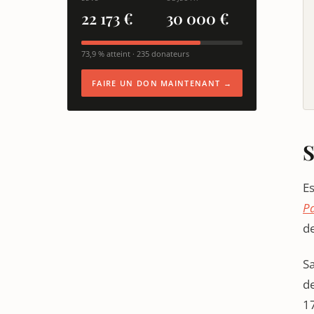
22 173 €
30 000 €
73,9 % atteint · 235 donateurs
FAIRE UN DON MAINTENANT →
S
Es
Pa
de
Sa
de
1