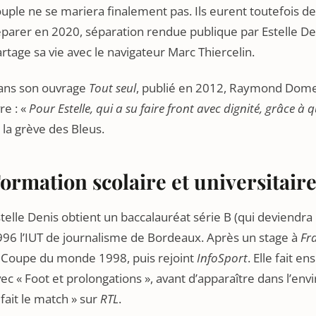
uple ne se mariera finalement pas. Ils eurent toutefois deu
parer en 2020, séparation rendue publique par Estelle Den
rtage sa vie avec le navigateur Marc Thiercelin.
ans son ouvrage
Tout seul
, publié en 2012, Raymond Domen
vre : «
Pour Estelle, qui a su faire front avec dignité, grâce à qu
 la grève des Bleus.
ormation scolaire et universitair
telle Denis obtient un baccalauréat série B (qui deviendra 
996 l’IUT de journalisme de Bordeaux. Après un stage à
Fr
a Coupe du monde 1998, puis rejoint
InfoSport
. Elle fait e
ec « Foot et prolongations », avant d’apparaître dans l’en
fait le match » sur
RTL
.