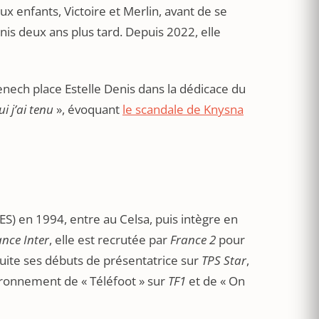
x enfants, Victoire et Merlin, avant de se
is deux ans plus tard. Depuis 2022, elle
ech place Estelle Denis dans la dédicace du
i j’ai tenu
», évoquant
le scandale de Knysna
e
ES) en 1994, entre au Celsa, puis intègre en
ance Inter
, elle est recrutée par
France 2
pour
nsuite ses débuts de présentatrice sur
TPS Star
,
vironnement de « Téléfoot » sur
TF1
et de « On