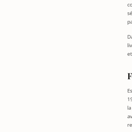
co
sé
pa
D
li
et
F
Es
1
l
av
re