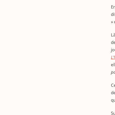
En
di
» 
Là
de
jo
L’
el
pa
Ce
de
qu
Su