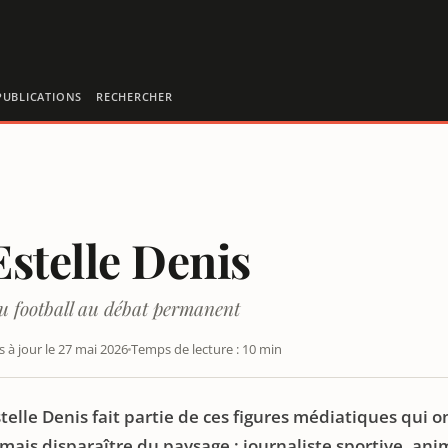
PUBLICATIONS
RECHERCHER
Estelle Denis
u football au débat permanent
s à jour le 27 mai 2026
Temps de lecture : 10 min
telle Denis fait partie de ces figures médiatiques qui o
amais disparaître du paysage : journaliste sportive, an