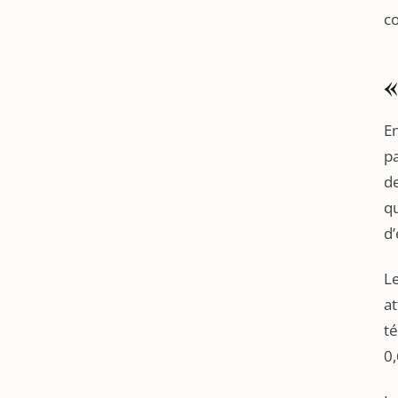
co
«
En
pa
de
qu
d’
Le
at
té
0,