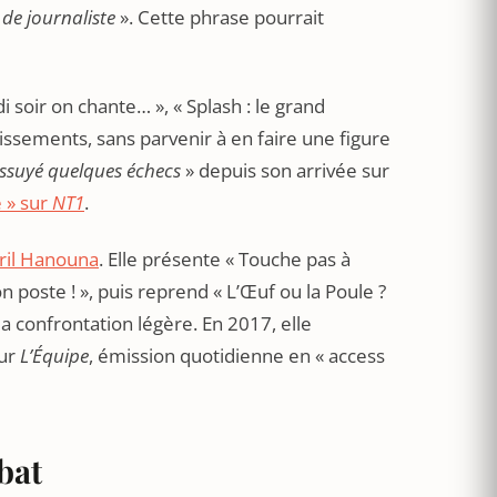
 de journaliste
». Cette phrase pourrait
di soir on chante… », « Splash : le grand
rtissements, sans parvenir à en faire une figure
ssuyé quelques échecs
» depuis son arrivée sur
 » sur
NT1
.
ril Hanouna
. Elle présente « Touche pas à
poste ! », puis reprend « L’Œuf ou la Poule ?
la confrontation légère. En 2017, elle
sur
L’Équipe
, émission quotidienne en « access
bat