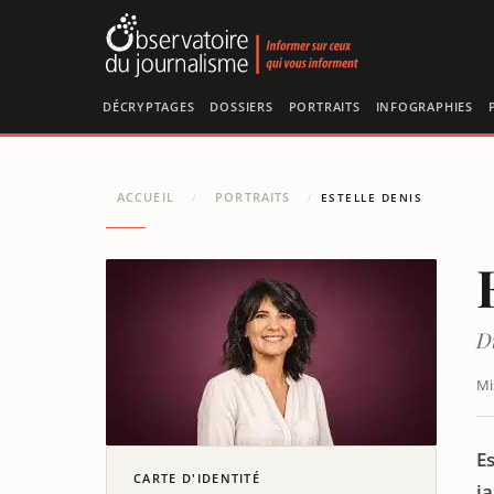
Panneau de gestion des cookies
DÉCRYPTAGES
DOSSIERS
PORTRAITS
INFOGRAPHIES
ACCUEIL
PORTRAITS
/
/
ESTELLE DENIS
D
Mi
Es
CARTE D'IDENTITÉ
j