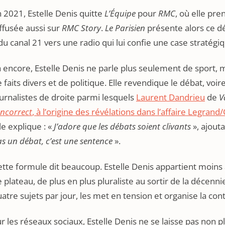
 2021, Estelle Denis quitte
L’Équipe
pour
RMC
, où elle pre
ffusée aussi sur
RMC Story
.
Le Parisien
présente alors ce d
du canal 21 vers une radio qui lui confie une case stratégi
 encore, Estelle Denis ne parle plus seulement de sport, 
 faits divers et de politique. Elle revendique le débat, voire 
urnalistes de droite parmi lesquels
Laurent Dandrieu
de
V
Incorrect
, à l’origine des révélations dans l’affaire Legran
le explique : «
J’adore que les débats soient clivants
», ajout
s un débat, c’est une sentence
».
tte formule dit beaucoup. Estelle Denis appartient moins
 plateau, de plus en plus pluraliste au sortir de la décenni
atre sujets par jour, les met en tension et organise la cont
r les réseaux sociaux, Estelle Denis ne se laisse pas non