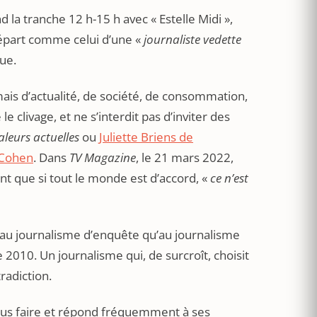
nd la tranche 12 h-15 h avec « Estelle Midi »,
épart comme celui d’une «
journaliste vedette
que.
mais d’actualité, de société, de consommation,
le clivage, et ne s’interdit pas d’inviter des
aleurs actuelles
ou
Juliette Briens de
d/Cohen
. Dans
TV Magazine
, le 21 mars 2022,
ant que si tout le monde est d’accord, «
ce n’est
 au journalisme d’enquête qu’au journalisme
e 2010. Un journalisme qui, de surcroît, choisit
radiction.
 plus faire et répond fréquemment à ses