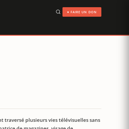
♥ FAIRE UN DON
nt traversé plusieurs vies télévisuelles sans
imatrice de magazines, visage de