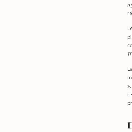
n’
ré
L
pl
ce
T
La
mo
».
re
pr