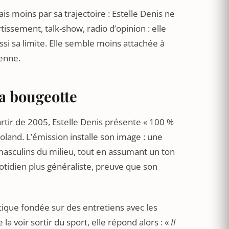
is moins par sa trajectoire : Estelle Denis ne
issement, talk-show, radio d’opinion : elle
ussi sa limite. Elle semble moins attachée à
tenne.
la bougeotte
artir de 2005, Estelle Denis présente « 100 %
land. L’émission installe son image : une
 masculins du milieu, tout en assumant un ton
otidien plus généraliste, preuve que son
itique fondée sur des entretiens avec les
 la voir sortir du sport, elle répond alors : «
Il