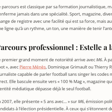
 parcours est classique par sa formation journalistique, ma
enferme jamais dans une spécialité. Sport, magazine, divert
ange de registre avec une facilité qui est sa force, mais a
e ligne qu’à un rythme, un ton, une manière de tenir l’an
arcours professionnel : Estelle a 
e premier grand moment de notoriété arrive avec
M6
. À p
ot », avec
Pierre Ménès
, Dominique Grimault ou Thierry Ro
urnaliste capable de parler football sans singer les codes
rect. Elle bascule ensuite vers « 100 % Mag », magazine qu
entité médiatique dépasse déjà le seul football.
 2007, elle présente « 5 ans avec… » sur
M6
, émission pol
ndidats à l’élection présidentielle. À ceux qui s’étonnent de