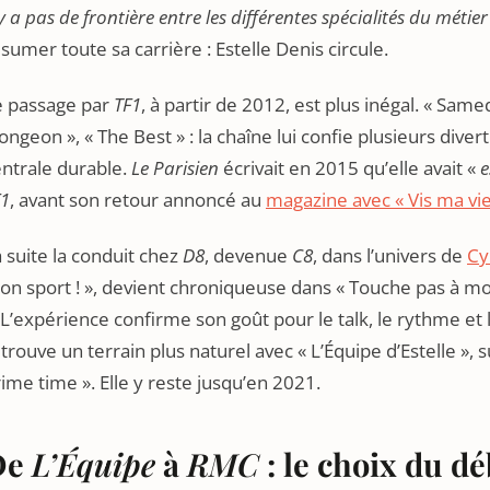
y a pas de frontière entre les différentes spécialités du métier
sumer toute sa carrière : Estelle Denis circule.
e passage par
TF1
, à partir de 2012, est plus inégal. « Same
ongeon », « The Best » : la chaîne lui confie plusieurs dive
ntrale durable.
Le Parisien
écrivait en 2015 qu’elle avait «
e
F1
, avant son retour annoncé au
magazine avec « Vis ma vie
 suite la conduit chez
D8
, devenue
C8
, dans l’univers de
Cy
n sport ! », devient chroniqueuse dans « Touche pas à mon 
 L’expérience confirme son goût pour le talk, le rythme et 
trouve un terrain plus naturel avec « L’Équipe d’Estelle », 
ime time ». Elle y reste jusqu’en 2021.
De
L’Équipe
à
RMC
: le choix du dé