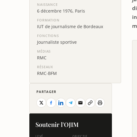
NAISSANCE
d
6 décembre 1976, Paris
i
FORMATION
m
IUT de journalisme de Bordeaux
FONCTIONS
Journaliste sportive
MÉDIAS
RMC
RÉSEAUX
RMC-BFM
PARTAGER
Soutenir l'OJIM
LEVÉ
OBJECTIF