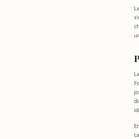
Le
s’
ch
un
P
L
Fo
jo
di
id
En
ca