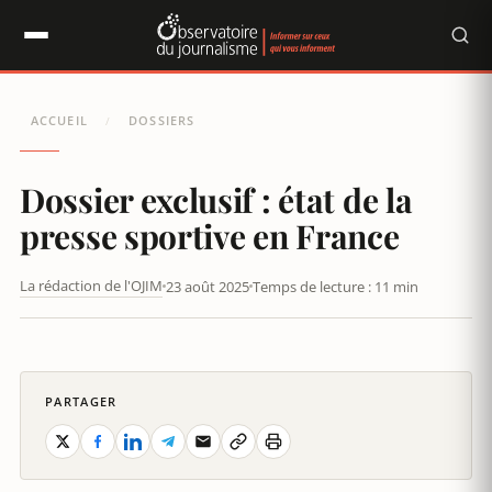
Panneau de gestion des cookies
ACCUEIL
DOSSIERS
/
Dossier exclusif : état de la
presse sportive en France
La rédaction de l'OJIM
23 août 2025
Temps de lecture : 11 min
LA PRESSE SPORTIVE EN FRANCE, BIEN QU’ELLE REPRÉSENTE
UNE PETITE PART DU MARCHÉ GLOBAL, EST UN SECTEUR EN
PLEINE ÉVOLUTION, MARQUÉ PAR DES DÉFIS STRUCTURELS.
PARTAGER