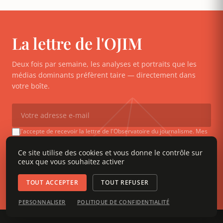
La lettre de l'OJIM
Deux fois par semaine, les analyses et portraits que les
médias dominants préfèrent taire — directement dans
votre boîte.
J'accepte de recevoir la lettre de l'Observatoire du journalisme. Mes
données ne seront jamais transmises à des tiers. Je peux me
désinscrire à tout moment via le lien présent dans chaque e-mail.
Ce site utilise des cookies et vous donne le contrôle sur
ceux que vous souhaitez activer
S'ABONNER
TOUT ACCEPTER
TOUT REFUSER
PERSONNALISER
POLITIQUE DE CONFIDENTIALITÉ