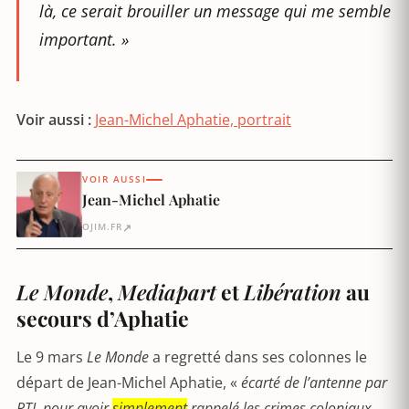
là, ce serait brouiller un message qui me semble
important. »
Voir aussi :
Jean-Michel Aphatie, portrait
VOIR AUSSI
Jean-Michel Aphatie
↗
OJIM.FR
Le Monde
,
Mediapart
et
Libération
au
secours d’Aphatie
Le 9 mars
Le Monde
a regretté dans ses colonnes le
départ de Jean-Michel Aphatie, «
écarté de l’antenne par
RTL pour avoir
simplement
rappelé les crimes coloniaux