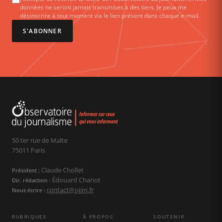
données ne seront jamais transmises à des tiers. Je peux me
désinscrire à tout moment via le lien présent dans chaque e-mail.
S'ABONNER
50 ter rue de Malte
75011 Paris
Claude Chollet
Président :
Édouard Chanot
Dir. rédaction :
contact@ojim.fr
Nous écrire :
RUBRIQUES
À PROPOS
SOUTENIR