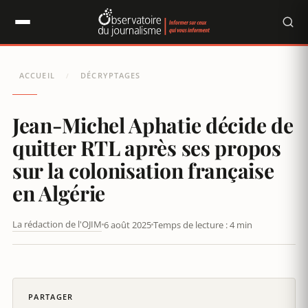
Panneau de gestion des cookies
ACCUEIL
DÉCRYPTAGES
/
Jean-Michel Aphatie décide de
quitter RTL après ses propos
sur la colonisation française
en Algérie
La rédaction de l'OJIM
6 août 2025
Temps de lecture : 4 min
JEAN-MICHEL APHATIE DÉCIDE DE QUITTER RTL APRÈS SES
PROPOS SUR LA COLONISATION FRANÇAISE EN ALGÉRIE
PARTAGER