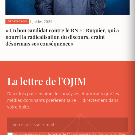
1 juillet 2026
DÉCRYPTAGE
« Un bon candidat contre le RN » : Ruquier, qui a
nourri la radicalisation du discours, craint
désormais ses conséquences
La lettre de l'OJIM
Deux fois par semaine, les analyses et portraits que les
médias dominants préfèrent taire — directement dans
votre boîte.
J'accepte de recevoir la lettre de l'Observatoire du journalisme. Mes