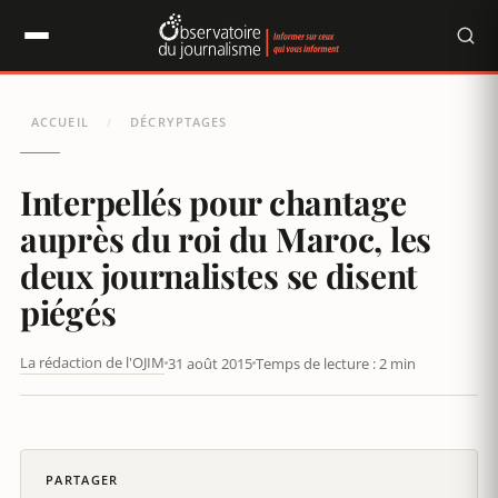
Panneau de gestion des cookies
ACCUEIL
DÉCRYPTAGES
/
Interpellés pour chantage
auprès du roi du Maroc, les
deux journalistes se disent
piégés
La rédaction de l'OJIM
31 août 2015
Temps de lecture : 2 min
INTERPELLÉS POUR CHANTAGE AUPRÈS DU ROI DU MAROC, LES
DEUX JOURNALISTES SE DISENT PIÉGÉS
PARTAGER