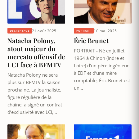
21 août 2025
10 mai 2025
DÉCRYPTAGE
PORTRAIT
Natacha Polony,
Éric Brunet
atout majeur du
PORTRAIT - Né en juillet
mercato offensif de
1964 à Chinon (Indre et
LCI face à BFMTV
Loire) d’un père ingénieur
à EDF et d’une mère
Natacha Polony ne sera
comptable, Éric Brunet est
plus sur BFMTV la saison
un…
prochaine. La journaliste,
figure régulière de la
chaîne, a signé un contrat
d’exclusivité avec LCI,…