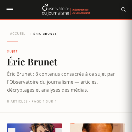
Panneau de gestion des cookies
ACCUEIL
/
ÉRIC BRUNET
SUJET
Éric Brunet
Éric Brunet : 8 contenus consacrés à ce sujet par
l'Observatoire du journalisme — articles,
décryptages et analyses des médias.
8 ARTICLES · PAGE 1 SUR 1