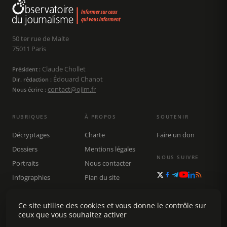
50 ter rue de Malte
75011 Paris
Claude Chollet
Président :
Édouard Chanot
Dir. rédaction :
contact@ojim.fr
Nous écrire :
RUBRIQUES
À PROPOS
SOUTENIR
Décryptages
Charte
Faire un don
Dossiers
Mentions légales
NOUS SUIVRE
Portraits
Nous contacter
Infographies
Plan du site
Publications
Ce site utilise des cookies et vous donne le contrôle sur
Rechercher
ceux que vous souhaitez activer