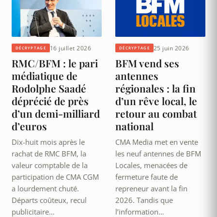
16 juillet 2026
25 juin 2026
DÉCRYPTAGE
DÉCRYPTAGE
RMC/BFM : le pari
BFM vend ses
médiatique de
antennes
Rodolphe Saadé
régionales : la fin
déprécié de près
d’un rêve local, le
d’un demi-milliard
retour au combat
d’euros
national
Dix-huit mois après le
CMA Media met en vente
rachat de RMC BFM, la
les neuf antennes de BFM
valeur comptable de la
Locales, menacées de
participation de CMA CGM
fermeture faute de
a lourdement chuté.
repreneur avant la fin
Départs coûteux, recul
2026. Tandis que
publicitaire…
l’information…