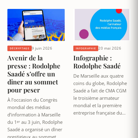
9 juin 2026
20 mai 2026
DÉCRYPTAGE
INFOGRAPHIE
Avenir de la
Infographie :
presse : Rodolphe
Rodolphe Saadé
Saadé s’offre un
De Marseille aux quatre
dîner au sommet
coins du globe, Rodolphe
pour peser
Saadé a fait de CMA CGM
le troisième armateur
À l’occasion du Congrès
mondial et la première
mondial des médias
entreprise française du…
d’information à Marseille
du 1ᵉʳ au 3 juin, Rodolphe
Saadé a organisé un dîner
prestigieux au sommet…