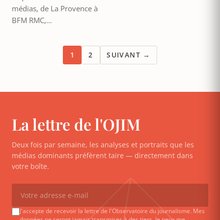
médias, de La Provence à
BFM RMC,…
1
2
SUIVANT →
La lettre de l'OJIM
Deux fois par semaine, les analyses et portraits que les
médias dominants préfèrent taire — directement dans
votre boîte.
J'accepte de recevoir la lettre de l'Observatoire du journalisme. Mes
données ne seront jamais transmises à des tiers. Je peux me