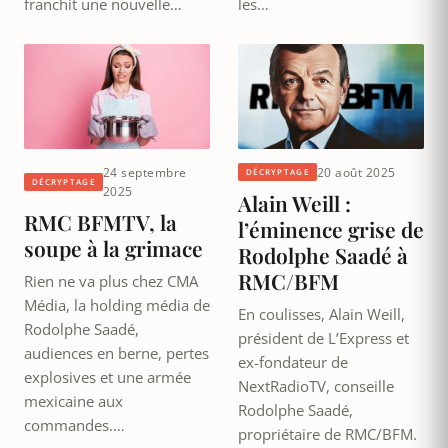
franchit une nouvelle…
les…
24 septembre
20 août 2025
DÉCRYPTAGE
DÉCRYPTAGE
2025
Alain Weill :
RMC BFMTV, la
l’éminence grise de
soupe à la grimace
Rodolphe Saadé à
RMC/BFM
Rien ne va plus chez CMA
Média, la holding média de
En coulisses, Alain Weill,
Rodolphe Saadé,
président de L’Express et
audiences en berne, pertes
ex-fondateur de
explosives et une armée
NextRadioTV, conseille
mexicaine aux
Rodolphe Saadé,
commandes.…
propriétaire de RMC/BFM.