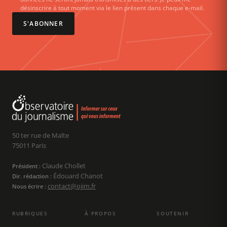
désinscrire à tout moment via le lien présent dans chaque e-mail.
S'ABONNER
50 ter rue de Malte
75011 Paris
Claude Chollet
Président :
Édouard Chanot
Dir. rédaction :
contact@ojim.fr
Nous écrire :
RUBRIQUES
À PROPOS
SOUTENIR