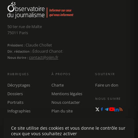
50 ter rue de Malte
75011 Paris
Claude Chollet
Président :
Édouard Chanot
Dir. rédaction :
contact@ojim.fr
Nous écrire :
RUBRIQUES
À PROPOS
SOUTENIR
Décryptages
Charte
Faire un don
Dossiers
Mentions légales
NOUS SUIVRE
Portraits
Nous contacter
Infographies
Plan du site
Publications
Ce site utilise des cookies et vous donne le contrôle sur
Rechercher
ceux que vous souhaitez activer