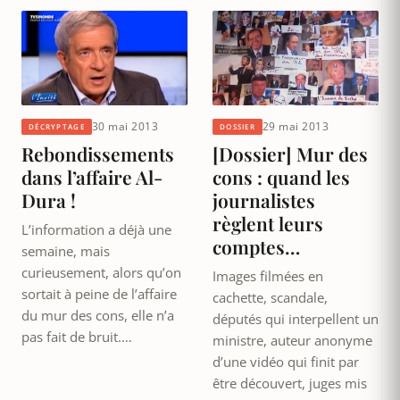
30 mai 2013
29 mai 2013
DÉCRYPTAGE
DOSSIER
Rebondissements
[Dossier] Mur des
dans l’affaire Al-
cons : quand les
Dura !
journalistes
règlent leurs
L’information a déjà une
comptes…
semaine, mais
curieusement, alors qu’on
Images filmées en
sortait à peine de l’affaire
cachette, scandale,
du mur des cons, elle n’a
députés qui interpellent un
pas fait de bruit.…
ministre, auteur anonyme
d’une vidéo qui finit par
être découvert, juges mis