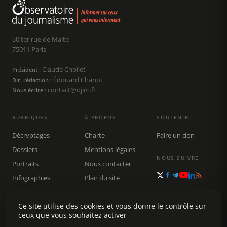
50 ter rue de Malte
75011 Paris
Claude Chollet
Président :
Édouard Chanot
Dir. rédaction :
contact@ojim.fr
Nous écrire :
RUBRIQUES
À PROPOS
SOUTENIR
Décryptages
Charte
Faire un don
Dossiers
Mentions légales
NOUS SUIVRE
Portraits
Nous contacter
Infographies
Plan du site
Publications
Rechercher
Ce site utilise des cookies et vous donne le contrôle sur
ceux que vous souhaitez activer