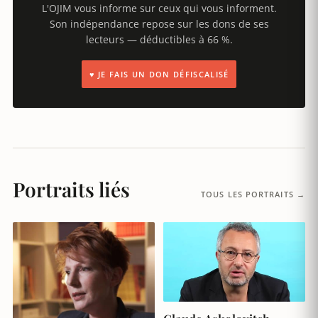
L'OJIM vous informe sur ceux qui vous informent.
Son indépendance repose sur les dons de ses
lecteurs — déductibles à 66 %.
♥ JE FAIS UN DON DÉFISCALISÉ
Portraits liés
TOUS LES PORTRAITS →