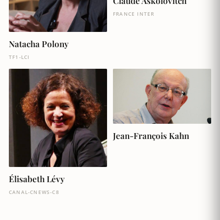
Claude Askolovitch
FRANCE INTER
Natacha Polony
TF1-LCI
Jean-François Kahn
Élisabeth Lévy
CANAL-CNEWS-C8