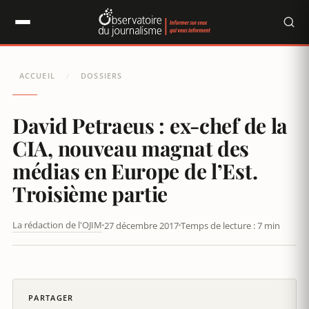
Panneau de gestion des cookies
ACCUEIL
DOSSIERS
/
David Petraeus : ex-chef de la
CIA, nouveau magnat des
médias en Europe de l’Est.
Troisième partie
La rédaction de l'OJIM
27 décembre 2017
Temps de lecture : 7 min
DAVID PETRAEUS : EX-CHEF DE LA CIA, NOUVEAU MAGNAT DES
MÉDIAS EN EUROPE DE L’EST. TROISIÈME PARTIE
PARTAGER