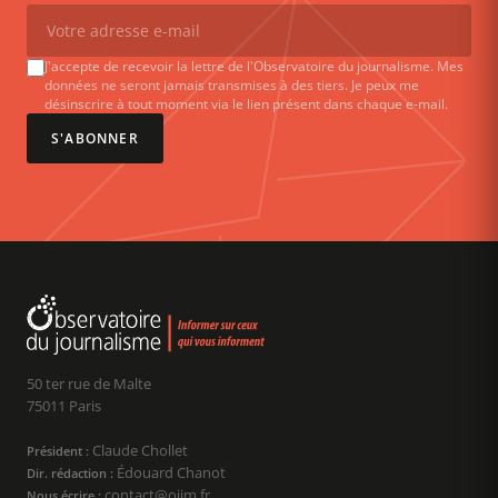
J'accepte de recevoir la lettre de l'Observatoire du journalisme. Mes
données ne seront jamais transmises à des tiers. Je peux me
désinscrire à tout moment via le lien présent dans chaque e-mail.
S'ABONNER
50 ter rue de Malte
75011 Paris
Claude Chollet
Président :
Édouard Chanot
Dir. rédaction :
contact@ojim.fr
Nous écrire :