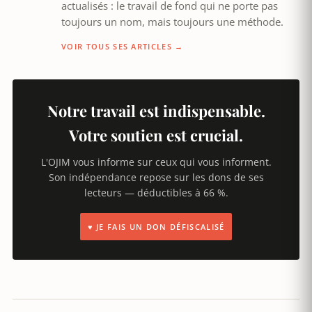
actualisés : le travail de fond qui ne porte pas
toujours un nom, mais toujours une méthode.
VOIR TOUS SES ARTICLES →
Notre travail est indispensable.
Votre soutien est crucial.
L'OJIM vous informe sur ceux qui vous informent.
Son indépendance repose sur les dons de ses
lecteurs — déductibles à 66 %.
♥ JE FAIS UN DON DÉFISCALISÉ