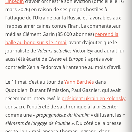
LinkedIn
d’avoir orchestré son éviction (officielle le 16
mars 2026) en raison de ses propos hostiles à
l’attaque de l’Ukraine par la Russie et favorables aux
frappes américaines contre l’Iran. Le commentateur
médias Clément Garin (85 000 abonnés)
reprend la
balle au bond sur X le 2 mai
, avant d’ajouter que le
journaliste de
Valeurs actuelles
Victor Eyraud aurait lui
aussi été écarté de
CNews
et
Europe 1
après avoir
contredit Xenia Fedorova à l’antenne au mois d’avril.
Le 11 mai, c’est au tour de
Yann Barthès
dans
Quotidien. Durant l’émission, Paul Gasnier, qui avait
récemment interviewé le
président ukrainien Zelensky
,
consacre l’entièreté de sa chronique à la présenter
comme une
« propagandiste du Kremlin »
diffusant les
«
éléments de langage de Poutine »
. Du côté de la presse
écrite, le 12 mai, encore Thomas Legrand, dans