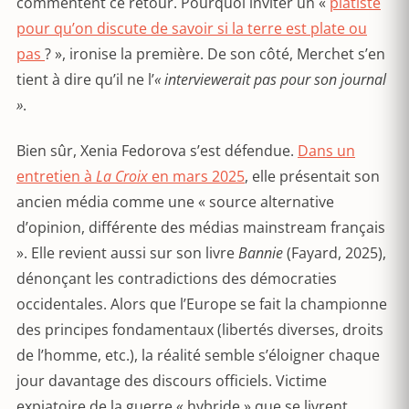
commentent ce retour. Pourquoi inviter un «
platiste
pour qu’on discute de savoir si la terre est plate ou
pas
? », ironise la première. De son côté, Merchet s’en
tient à dire qu’il ne l’
« interviewerait pas pour son journal
»
.
Bien sûr, Xenia Fedorova s’est défendue.
Dans un
entretien à
La Croix
en mars 2025
, elle présentait son
ancien média comme une « source alternative
d’opinion, différente des médias mainstream français
». Elle revient aussi sur son livre
Bannie
(Fayard, 2025),
dénonçant les contradictions des démocraties
occidentales. Alors que l’Europe se fait la championne
des principes fondamentaux (libertés diverses, droits
de l’homme, etc.), la réalité semble s’éloigner chaque
jour davantage des discours officiels. Victime
expiatoire de la guerre « hybride » que se livrent