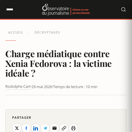
Panneau de gestion des cookies
ACCUEIL
DÉCRYPTAGES
/
Charge médiatique contre
Xenia Fedorova : la victime
idéale ?
Rodolphe Cart
29 mai 2026
Temps de lecture : 10 min
CHARGE MÉDIATIQUE CONTRE XENIA FEDOROVA : LA VICTIME
IDÉALE ?
PARTAGER