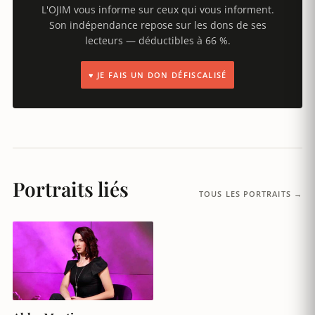
L'OJIM vous informe sur ceux qui vous informent.
Son indépendance repose sur les dons de ses
lecteurs — déductibles à 66 %.
♥ JE FAIS UN DON DÉFISCALISÉ
Portraits liés
TOUS LES PORTRAITS →