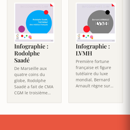
Infographie :
Infographie :
Rodolphe
LVMH
Saadé
Première fortune
française et figure
De Marseille aux
tutélaire du luxe
quatre coins du
mondial, Bernard
globe, Rodolphe
Arnault règne sur
Saadé a fait de CMA
LVMH et ses 75
CGM le troisième
Maisons, de Louis
armateur mondial
Vuitton à…
et la première
entreprise…