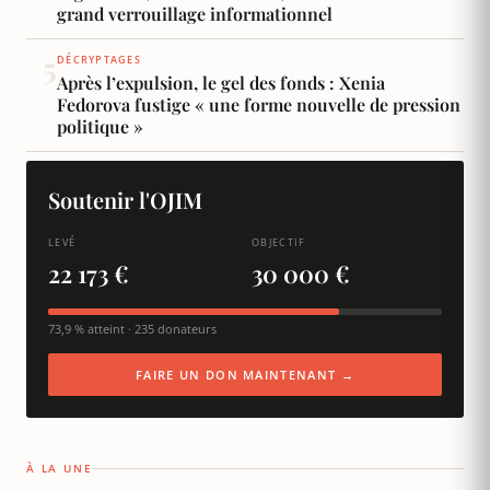
grand verrouillage informationnel
5
DÉCRYPTAGES
Après l’expulsion, le gel des fonds : Xenia
Fedorova fustige « une forme nouvelle de pression
politique »
Soutenir l'OJIM
LEVÉ
OBJECTIF
22 173 €
30 000 €
73,9 % atteint · 235 donateurs
FAIRE UN DON MAINTENANT →
À LA UNE