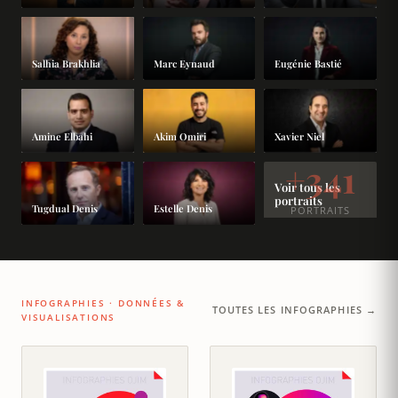
Salhia Brakhlia
Marc Eynaud
Eugénie Bastié
Amine Elbahi
Akim Omiri
Xavier Niel
+341
Voir tous les
portraits
Tugdual Denis
Estelle Denis
PORTRAITS
INFOGRAPHIES · DONNÉES &
TOUTES LES INFOGRAPHIES →
VISUALISATIONS