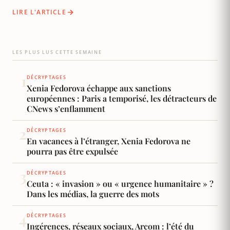
regarde avec suspicion (et envie ?) l’ascension
LIRE L'ARTICLE
d’un outsider. L’un des détracteurs est accusé
d’avoir été en lien avec des militants antifas.
LES PLUS LUS CETTE SEMAINE
1
DÉCRYPTAGES
Xenia Fedorova échappe aux sanctions
européennes : Paris a temporisé, les détracteurs de
CNews s’enflamment
2
DÉCRYPTAGES
En vacances à l’étranger, Xenia Fedorova ne
pourra pas être expulsée
3
DÉCRYPTAGES
Ceuta : « invasion » ou « urgence humanitaire » ?
Dans les médias, la guerre des mots
4
DÉCRYPTAGES
Ingérences, réseaux sociaux, Arcom : l’été du