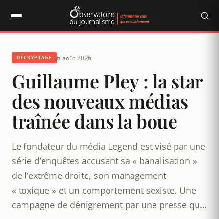
Panneau de gestion des cookies
6 août 2026
Observatoire du journalisme
DÉCRYPTAGE
Guillaume Pley : la star
des nouveaux médias
traînée dans la boue
Le fondateur du média Legend est visé par une
série d’enquêtes accusant sa « banalisation »
de l’extrême droite, son management
« toxique » et un comportement sexiste. Une
campagne de dénigrement par une presse qui