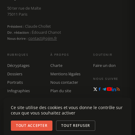
50 ter rue de Malte
75011 Paris
Claude Chollet
Président :
Édouard Chanot
Dir. rédaction :
contact@ojim.fr
Nous écrire :
RUBRIQUES
À PROPOS
SOUTENIR
Décryptages
Charte
Faire un don
Dossiers
Mentions légales
NOUS SUIVRE
Portraits
Nous contacter
Infographies
Plan du site
Publications
Rechercher
Ce site utilise des cookies et vous donne le contrôle sur
ceux que vous souhaitez activer
TOUT ACCEPTER
TOUT REFUSER
© 2026 Observatoire du journalisme (OJIM) · Tous droits réservés ·