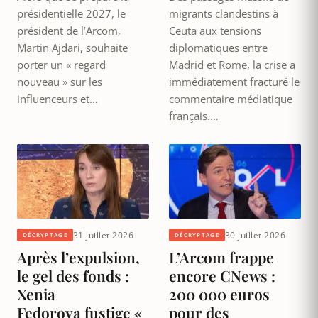
présidentielle 2027, le
migrants clandestins à
président de l’Arcom,
Ceuta aux tensions
Martin Ajdari, souhaite
diplomatiques entre
porter un « regard
Madrid et Rome, la crise a
nouveau » sur les
immédiatement fracturé le
influenceurs et…
commentaire médiatique
français.…
31 juillet 2026
30 juillet 2026
DÉCRYPTAGE
DÉCRYPTAGE
Après l’expulsion,
L’Arcom frappe
le gel des fonds :
encore CNews :
Xenia
200 000 euros
Fedorova fustige «
pour des