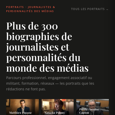
PORTRAITS · JOURNALISTES &
TOUS LES PORTRAITS →
PERSONNALITÉS DES MÉDIAS
Plus de 300
biographies de
journalistes et
personnalités du
monde des médias
Parcours professionnel, engagement associatif ou
militant, formation, réseaux — les portraits que les
rédactions ne font pas.
Pierre-Antoine
Matthieu Pigasse
Natacha Polony
Capton