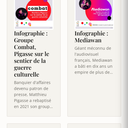
Infographie :
Infographie :
Groupe
Mediawan
Combat,
Géant méconnu de
Pigasse sur le
l'audiovisuel
sentier de la
français, Mediawan
guerre
a bâti en dix ans un
empire de plus de
culturelle
80 maisons de
Banquier d'affaires
production
devenu patron de
réparties dans…
presse, Matthieu
Pigasse a rebaptisé
en 2021 son groupe
LNEI d'un nom tout
un programme :
Combat.…