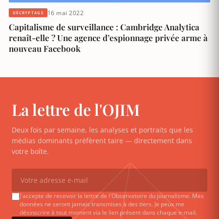
16 mai 2022
DÉCRYPTAGE
Capitalisme de surveillance : Cambridge Analytica
renaît-elle ? Une agence d’espionnage privée arme à
nouveau Facebook
La lettre de l'OJIM
Deux fois par semaine, les analyses et portraits que les
médias dominants préfèrent taire — directement dans
votre boîte.
J'accepte de recevoir la lettre de l'Observatoire du journalisme. Mes
données ne seront jamais transmises à des tiers. Je peux me
désinscrire à tout moment via le lien présent dans chaque e-mail.