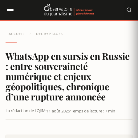
Panneau de gestion des cookies
ACCUEIL
DÉCRYPTAGES
/
WhatsApp en sursis en Russie
: entre souveraineté
numérique et enjeux
géopolitiques, chronique
d’une rupture annoncée
La rédaction de l'OJIM
11 août 2025
Temps de lecture : 7 min
WHATSAPP EN SURSIS EN RUSSIE : ENTRE SOUVERAINETÉ
NUMÉRIQUE ET ENJEUX GÉOPOLITIQUES, CHRONIQUE D’UNE
RUPTURE ANNONCÉE