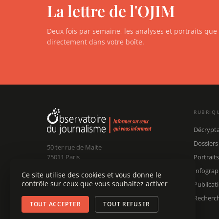
La lettre de l'OJIM
Deux fois par semaine, les analyses et portraits qu
directement dans votre boîte.
RUBRIQ
Décrypt
Dossiers
50 ter rue de Malte
75011 Paris
Portraits
Infograp
Ce site utilise des cookies et vous donne le
Claude Chollet
Président :
contrôle sur ceux que vous souhaitez activer
Publicat
Édouard Chanot
Dir. rédaction :
contact@ojim.fr
Nous écrire :
Recherc
TOUT ACCEPTER
TOUT REFUSER