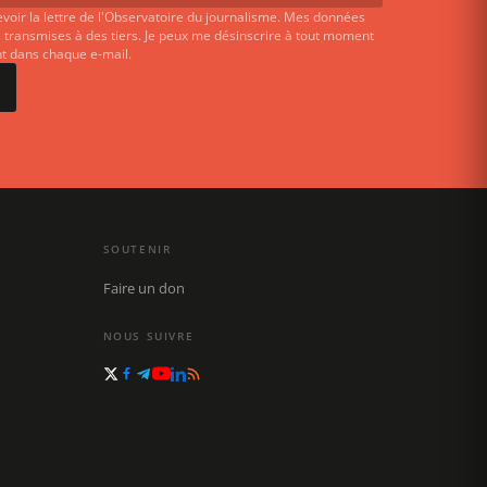
evoir la lettre de l'Observatoire du journalisme. Mes données
 transmises à des tiers. Je peux me désinscrire à tout moment
ent dans chaque e-mail.
SOUTENIR
Faire un don
NOUS SUIVRE