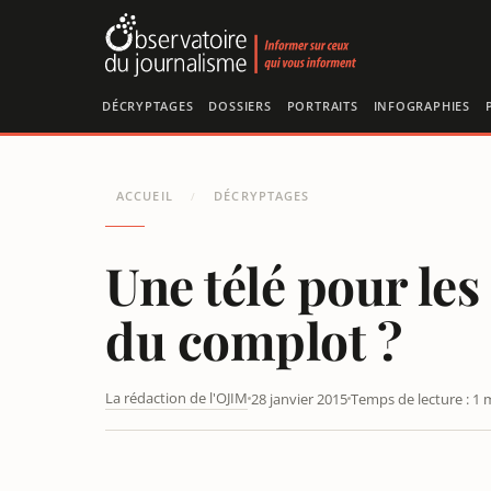
Panneau de gestion des cookies
DÉCRYPTAGES
DOSSIERS
PORTRAITS
INFOGRAPHIES
ACCUEIL
DÉCRYPTAGES
/
Une télé pour les
du complot ?
La rédaction de l'OJIM
28 janvier 2015
Temps de lecture : 1 
UNE TÉLÉ POUR LES ENFANTS POUR LUTTER CONTRE L