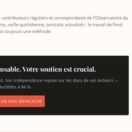
les contributeurs réguliers et correspondants de l'Observatoire du
, veille quotidienne, portraits actualisés : le travail de fond
ais toujours une méthode.
nsable. Votre soutien est crucial.
nt. Son indépendance repose sur les dons de ses lecteurs —
uctibles à 66 %.
IS UN DON DÉFISCALISÉ