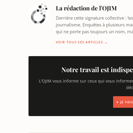
La rédaction de l'OJIM
Derrière cette signature collective : 
journalisme. Enquêtes à plusieurs mains
qui ne porte pas toujours un nom, m
VOIR TOUS SES ARTICLES →
Notre travail est indispe
L'OJIM vous informe sur ceux qui vous informe
déd
♥ JE FA