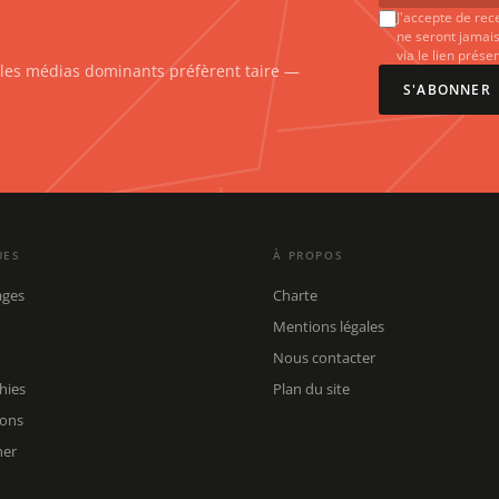
J'accepte de rec
ne seront jamais
via le lien prés
e les médias dominants préfèrent taire —
S'ABONNER
UES
À PROPOS
ages
Charte
Mentions légales
Nous contacter
hies
Plan du site
ions
her