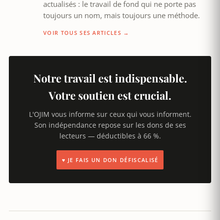
actualisés : le travail de fond qui ne porte pas
toujours un nom, mais toujours une méthode.
VOIR TOUS SES ARTICLES →
Notre travail est indispensable.
Votre soutien est crucial.
L'OJIM vous informe sur ceux qui vous informent.
Son indépendance repose sur les dons de ses
lecteurs — déductibles à 66 %.
♥ JE FAIS UN DON DÉFISCALISÉ