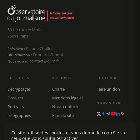
50 ter rue de Malte
75011 Paris
Claude Chollet
Président :
Édouard Chanot
Dir. rédaction :
contact@ojim.fr
Nous écrire :
RUBRIQUES
À PROPOS
SOUTENIR
Décryptages
Charte
Faire un don
Dossiers
Mentions légales
NOUS SUIVRE
Portraits
Nous contacter
Infographies
Plan du site
Publications
Rechercher
Ce site utilise des cookies et vous donne le contrôle sur
ceux que vous souhaitez activer