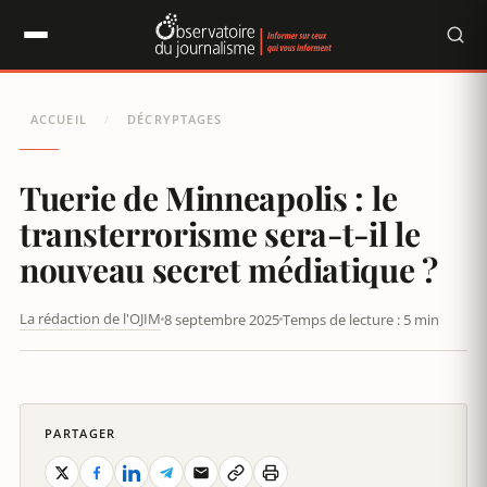
Panneau de gestion des cookies
ACCUEIL
DÉCRYPTAGES
/
Tuerie de Minneapolis : le
transterrorisme sera-t-il le
nouveau secret médiatique ?
La rédaction de l'OJIM
8 septembre 2025
Temps de lecture : 5 min
TUERIE DE MINNEAPOLIS : LE TRANSTERRORISME SERA-T-IL LE
NOUVEAU SECRET MÉDIATIQUE ?
PARTAGER