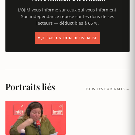
L'OJIM vous informe sur ceux qui vous informent.
Son indépendance repose sur les dons de ses
lecteurs — déductibles à 66 %.
♥ JE FAIS UN DON DÉFISCALISÉ
Portraits liés
TOUS LES PORTRAITS →