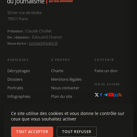
50 ter rue de Malte
75011 Paris
Claude Chollet
Président :
Édouard Chanot
Dir. rédaction :
contact@ojim.fr
Nous écrire :
RUBRIQUES
À PROPOS
SOUTENIR
Décryptages
Charte
Faire un don
Dossiers
Mentions légales
NOUS SUIVRE
Portraits
Nous contacter
Infographies
Plan du site
Publications
Ce site utilise des cookies et vous donne le contrôle sur
Rechercher
ceux que vous souhaitez activer
TOUT ACCEPTER
TOUT REFUSER