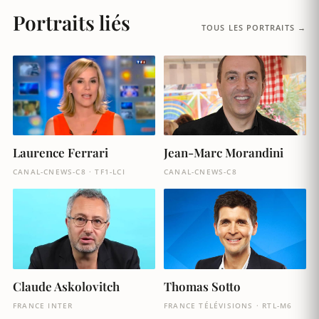
Portraits liés
TOUS LES PORTRAITS →
Laurence Ferrari
Jean-Marc Morandini
CANAL-CNEWS-C8 · TF1-LCI
CANAL-CNEWS-C8
Claude Askolovitch
Thomas Sotto
FRANCE INTER
FRANCE TÉLÉVISIONS · RTL-M6