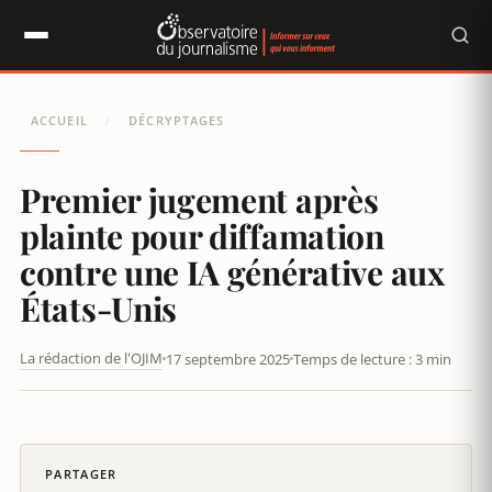
Panneau de gestion des cookies
ACCUEIL
DÉCRYPTAGES
/
Premier jugement après
plainte pour diffamation
contre une IA générative aux
États-Unis
La rédaction de l'OJIM
17 septembre 2025
Temps de lecture : 3 min
PREMIER JUGEMENT APRÈS PLAINTE POUR DIFFAMATION CONTRE
UNE IA GÉNÉRATIVE AUX ÉTATS-UNIS
PARTAGER