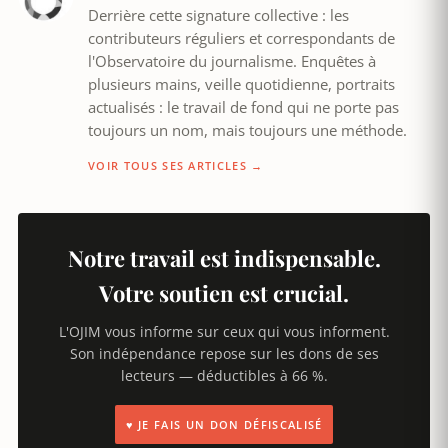
Derrière cette signature collective : les
contributeurs réguliers et correspondants de
l'Observatoire du journalisme. Enquêtes à
plusieurs mains, veille quotidienne, portraits
actualisés : le travail de fond qui ne porte pas
toujours un nom, mais toujours une méthode.
VOIR TOUS SES ARTICLES →
Notre travail est indispensable.
Votre soutien est crucial.
L'OJIM vous informe sur ceux qui vous informent.
Son indépendance repose sur les dons de ses
lecteurs — déductibles à 66 %.
♥ JE FAIS UN DON DÉFISCALISÉ