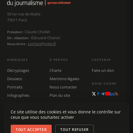
50 ter rue de Malte
75011 Paris
Claude Chollet
Président :
Édouard Chanot
Dir. rédaction :
contact@ojim.fr
Nous écrire :
RUBRIQUES
À PROPOS
SOUTENIR
Décryptages
Charte
Faire un don
Dossiers
Mentions légales
NOUS SUIVRE
Portraits
Nous contacter
Infographies
Plan du site
Publications
Ce site utilise des cookies et vous donne le contrôle sur
Rechercher
ceux que vous souhaitez activer
TOUT ACCEPTER
TOUT REFUSER