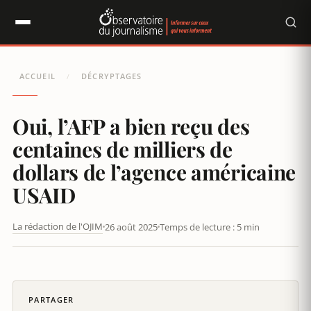
Panneau de gestion des cookies
ACCUEIL
DÉCRYPTAGES
/
Oui, l’AFP a bien reçu des
centaines de milliers de
dollars de l’agence américaine
USAID
La rédaction de l'OJIM
26 août 2025
Temps de lecture : 5 min
OUI, L’AFP A BIEN REÇU DES CENTAINES DE MILLIERS DE
DOLLARS DE L’AGENCE AMÉRICAINE USAID
PARTAGER