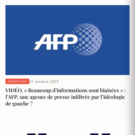
21 octobre 2025
DÉCRYPTAGE
VIDÉO. « Beaucoup d’informations sont biaisées » :
l’AFP, une agence de presse infiltrée par l’idéologie
de gauche ?