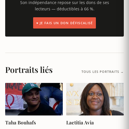
Son indépendance repose sur les dons de ses
lecteurs — déductibles à 66 %.
♥ JE FAIS UN DON DÉFISCALISÉ
Portraits liés
TOUS LES PORTRAITS →
Taha Bouhafs
Laetitia Avia