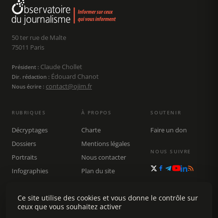
50 ter rue de Malte
75011 Paris
Claude Chollet
Président :
Édouard Chanot
Dir. rédaction :
contact@ojim.fr
Nous écrire :
RUBRIQUES
À PROPOS
SOUTENIR
Décryptages
Charte
Faire un don
Dossiers
Mentions légales
NOUS SUIVRE
Portraits
Nous contacter
Infographies
Plan du site
Publications
Ce site utilise des cookies et vous donne le contrôle sur
Rechercher
ceux que vous souhaitez activer