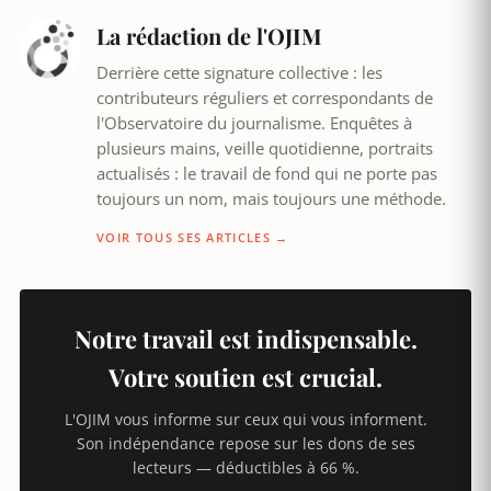
La rédaction de l'OJIM
Derrière cette signature collective : les
contributeurs réguliers et correspondants de
l'Observatoire du journalisme. Enquêtes à
plusieurs mains, veille quotidienne, portraits
actualisés : le travail de fond qui ne porte pas
toujours un nom, mais toujours une méthode.
VOIR TOUS SES ARTICLES →
Notre travail est indispensable.
Votre soutien est crucial.
L'OJIM vous informe sur ceux qui vous informent.
Son indépendance repose sur les dons de ses
lecteurs — déductibles à 66 %.