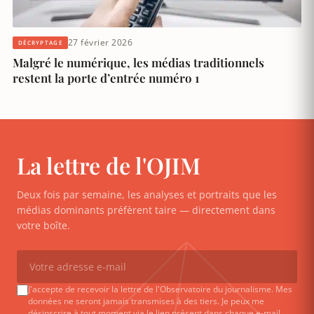
27 février 2026
DÉCRYPTAGE
Malgré le numérique, les médias traditionnels
restent la porte d’entrée numéro 1
La lettre de l'OJIM
Deux fois par semaine, les analyses et portraits que les
médias dominants préfèrent taire — directement dans
votre boîte.
J'accepte de recevoir la lettre de l'Observatoire du journalisme. Mes
données ne seront jamais transmises à des tiers. Je peux me
désinscrire à tout moment via le lien présent dans chaque e-mail.