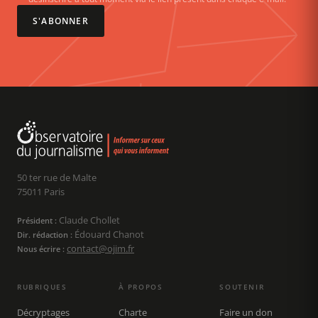
S'ABONNER
50 ter rue de Malte
75011 Paris
Claude Chollet
Président :
Édouard Chanot
Dir. rédaction :
contact@ojim.fr
Nous écrire :
RUBRIQUES
À PROPOS
SOUTENIR
Décryptages
Charte
Faire un don