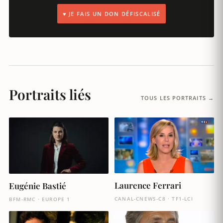
♥ JE FAIS UN DON DÉFISCALISÉ
Portraits liés
TOUS LES PORTRAITS →
Laurence Ferrari
Eugénie Bastié
CANAL-CNEWS-C8 · TF1-LCI
BFM-RMC · EUROPE 1