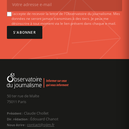
J'accepte de recevoir la lettre de l'Observatoire du journalisme. Mes
données ne seront jamais transmises à des tiers. Je peux me
désinscrire à tout moment via le lien présent dans chaque e-mail.
S'ABONNER
50 ter rue de Malte
75011 Paris
Claude Chollet
Président :
Édouard Chanot
Dir. rédaction :
contact@ojim.fr
Nous écrire :