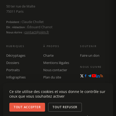
50 ter rue de Malte
75011 Paris
Claude Chollet
Président :
Édouard Chanot
Dir. rédaction :
contact@ojim.fr
Nous écrire :
RUBRIQUES
À PROPOS
SOUTENIR
Décryptages
Charte
Faire un don
Dossiers
Mentions légales
NOUS SUIVRE
Portraits
Nous contacter
Infographies
Plan du site
Publications
Rechercher
Ce site utilise des cookies et vous donne le contrôle sur
ceux que vous souhaitez activer
TOUT ACCEPTER
TOUT REFUSER
© 2026 Observatoire du journalisme (OJIM) · Tous droits réservés ·