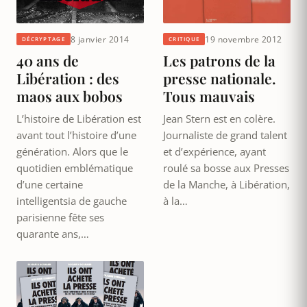
8 janvier 2014
19 novembre 2012
DÉCRYPTAGE
CRITIQUE
40 ans de
Les patrons de la
Libération : des
presse nationale.
maos aux bobos
Tous mauvais
L’histoire de Libération est
Jean Stern est en colère.
avant tout l’histoire d’une
Journaliste de grand talent
génération. Alors que le
et d’expérience, ayant
quotidien emblématique
roulé sa bosse aux Presses
d’une certaine
de la Manche, à Libération,
intelligentsia de gauche
à la…
parisienne fête ses
quarante ans,…