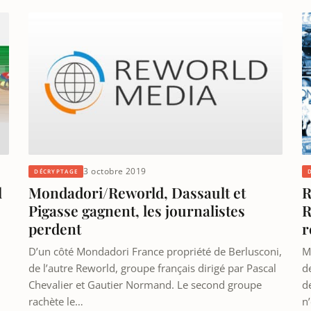
3 octobre 2019
DÉCRYPTAGE
R
l
Mondadori/Reworld, Dassault et
R
Pigasse gagnent, les journalistes
r
perdent
M
D’un côté Mondadori France propriété de Berlusconi,
d
de l’autre Reworld, groupe français dirigé par Pascal
d
Chevalier et Gautier Normand. Le second groupe
n
rachète le…