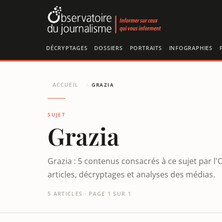
Panneau de gestion des cookies
DÉCRYPTAGES
DOSSIERS
PORTRAITS
INFOGRAPHIES
ACCUEIL
/
GRAZIA
SUJET
Grazia
Grazia : 5 contenus consacrés à ce sujet par l
articles, décryptages et analyses des médias.
5 ARTICLES · PAGE 1 SUR 1