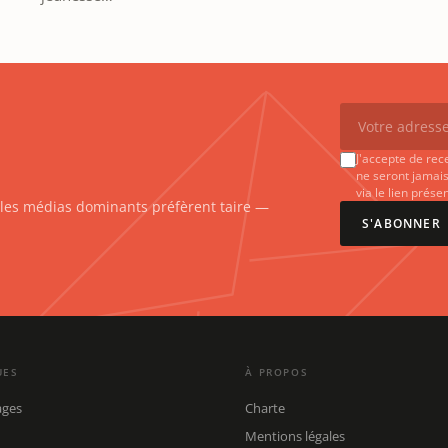
J'accepte de rec
ne seront jamais
via le lien prés
e les médias dominants préfèrent taire —
S'ABONNER
UES
À PROPOS
ages
Charte
Mentions légales