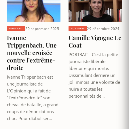
20 septembre 2025
29 décembre 2024
PORTRAIT
PORTRAIT
Ivanne
Camille Vigogne Le
Trippenbach. Une
Coat
nouvelle croisée
PORTRAIT - C’est la petite
contre l’extrême-
journaliste libérale
droite
libertaire qui monte.
Dissimulant derrière un
Ivanne Trippenbach est
joli minois une volonté de
une journaliste de
nuire à toutes les
L’Opinion qui a fait de
personnalités de…
"l’extrême-droite" son
cheval de bataille, a grand
coups de dénonciations
choc. Pour diaboliser…