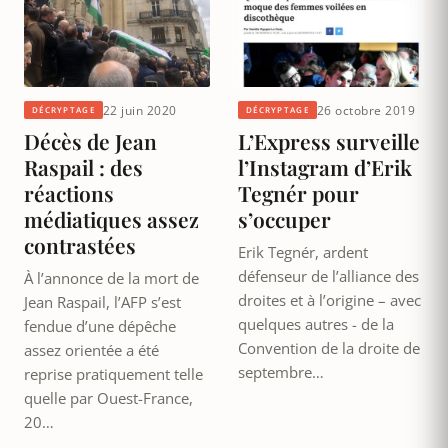
22 juin 2020
26 octobre 2019
DÉCRYPTAGE
DÉCRYPTAGE
Décès de Jean
L’Express surveille
Raspail : des
l’Instagram d’Erik
réactions
Tegnér pour
médiatiques assez
s’occuper
contrastées
Erik Tegnér, ardent
défenseur de l’alliance des
À l’annonce de la mort de
droites et à l’origine – avec
Jean Raspail, l’AFP s’est
quelques autres - de la
fendue d’une dépêche
Convention de la droite de
assez orientée a été
septembre…
reprise pratiquement telle
quelle par Ouest-France,
20…