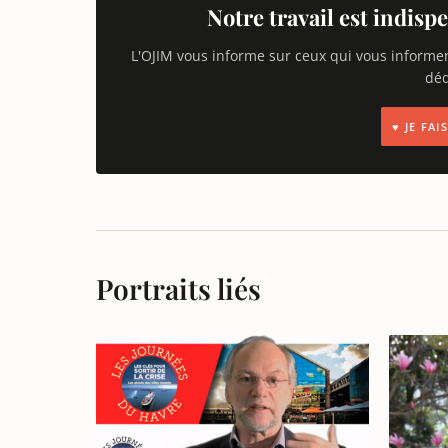
Notre travail est indispe
L'OJIM vous informe sur ceux qui vous informe
déd
♥ JE FA
Portraits liés