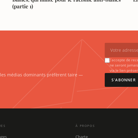
(partie 1)
J'accepte de rec
ne seront jamais
via le lien prés
e les médias dominants préfèrent taire —
S'ABONNER
UES
À PROPOS
ages
Charte