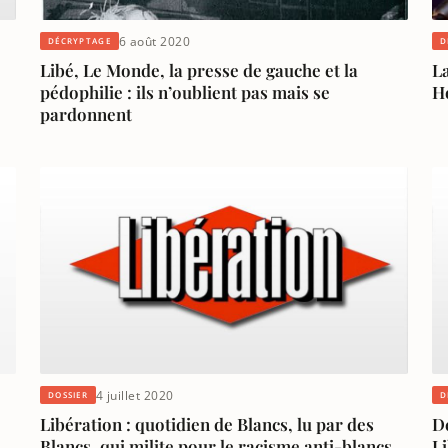
6 août 2020
DÉCRYPTAGE
D
Libé, Le Monde, la presse de gauche et la
La
pédophilie : ils n’oublient pas mais se
H
pardonnent
4 juillet 2020
DOSSIER
D
Libération : quotidien de Blancs, lu par des
D
Blancs, qui milite pour le racisme anti-blancs
L