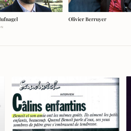
Hufnagel
Olivier Berruyer
ON