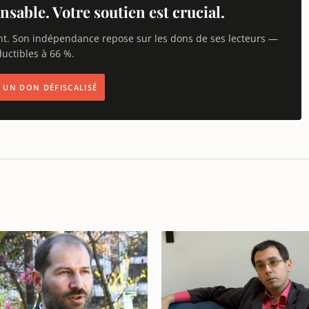
nsable. Votre soutien est crucial.
nt. Son indépendance repose sur les dons de ses lecteurs —
uctibles à 66 %.
IS UN DON DÉFISCALISÉ