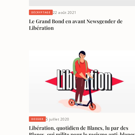
22 août 2021
DÉCRYPTAGE
Le Grand Bond en avant Newsgender de
Libération
5 juillet 2020
DOSSIER
Libération, quotidien de Blancs, lu par des
Blancs, qui milite pour le racisme anti-blancs