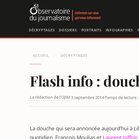
Panneau de gestion des cookies
DÉCRYPTAGES
DOSSIERS
PORTRAITS
INFOGRAPHIES
ACCUEIL
DÉCRYPTAGES
/
Flash info : douc
La rédaction de l'OJIM
3 septembre 2014
Temps de lecture :
2013 : LA CROIX RIT, LIBÉRATION PLEURE
La douche qui sera annoncée aujourd’hui à
Li
quotidien, François Moulias et
Laurent Joffrin