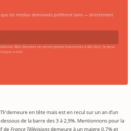
ts que les médias dominants préfèrent taire — directement
urnalisme. Mes données ne seront jamais transmises à des tiers. Je peux
 chaque e-mail.
TV
demeure en tête mais est en recul sur un an d’un
n-dessous de la barre des 3 à 2,9%. Mentionnons pour la
if de
France Télévisions
demeure à un maigre 0,7% et