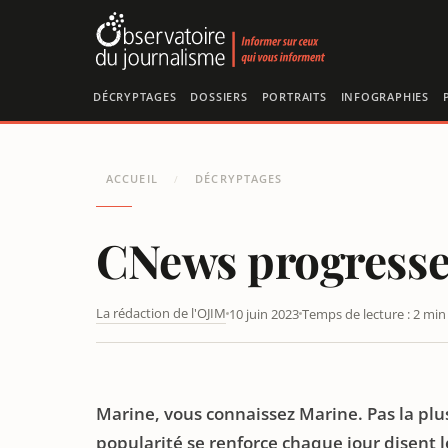
Panneau de gestion des cookies
DÉCRYPTAGES
DOSSIERS
PORTRAITS
INFOGRAPHIES
ACCUEIL
DÉCRYPTAGES
/
CNews progresse e
La rédaction de l'OJIM
10 juin 2023
Temps de lecture : 2 min
CNEWS : ERIC ZEMMOUR DOUBLE LES AUDIENCES
Marine, vous connaissez Marine. Pas la plu
popularité se renforce chaque jour disent l