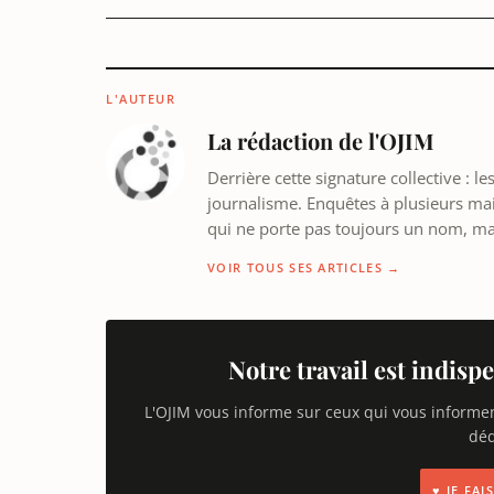
L'AUTEUR
La rédaction de l'OJIM
Derrière cette signature collective : 
journalisme. Enquêtes à plusieurs mains
qui ne porte pas toujours un nom, m
VOIR TOUS SES ARTICLES →
Notre travail est indispe
L'OJIM vous informe sur ceux qui vous informe
déd
♥ JE FA