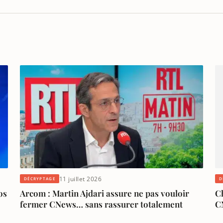
11 juillet 2026
DÉCRYPTAGE
D
os
Arcom : Martin Ajdari assure ne pas vouloir
Ch
fermer CNews… sans rassurer totalement
CN