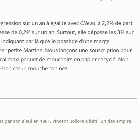
ression sur un an à égalité avec
CNews
, à 2,2% de part
sse de 0,2% sur un an. Surtout, elle dépasse les 3% sur
 indiquant par là qu’elle possède d’une marge
rer petite Martine. Nous lançons une souscription pour
 vrai maxi paquet de mouchoirs en papier recyclé. Non,
de bon cœur, mouche ton nez.
es par son aïeul en 1861, Vincent Bolloré a bâti l'un des empires
pe : Canal+, CNews, Havas, Universal Music, le JDD, Prisma…