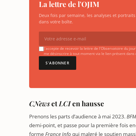
La lettre de l'OJIM
Deux fois par semaine, les analyses et portrai
dans votre boîte.
J'accepte de recevoir la lettre de l'Observatoire du jo
me désinscrire à tout moment via le lien présent dans
S'ABONNER
CNews
et
LCI
en hausse
Prenons les parts d’audience à mai 2023.
BFM
demi-point, et passe pour la première fois e
forme
France Info
qui malgré le soutien mass