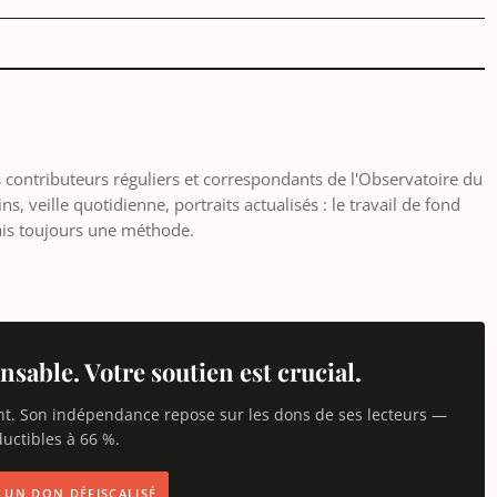
les contributeurs réguliers et correspondants de l'Observatoire du
, veille quotidienne, portraits actualisés : le travail de fond
ais toujours une méthode.
nsable. Votre soutien est crucial.
nt. Son indépendance repose sur les dons de ses lecteurs —
uctibles à 66 %.
IS UN DON DÉFISCALISÉ