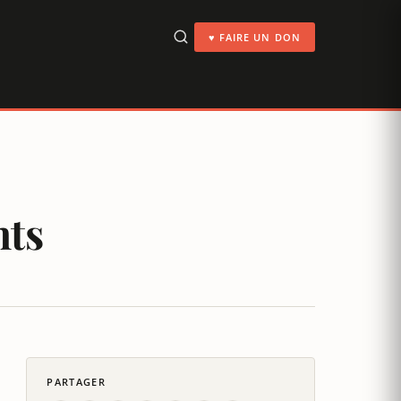
♥ FAIRE UN DON
nts
PARTAGER