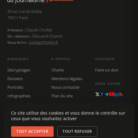
50 ter rue de Malte
75011 Paris
Claude Chollet
Président :
Édouard Chanot
Dir. rédaction :
contact@ojim.fr
Nous écrire :
RUBRIQUES
À PROPOS
SOUTENIR
Décryptages
Charte
Faire un don
Dossiers
Mentions légales
NOUS SUIVRE
Portraits
Nous contacter
Infographies
Plan du site
Publications
Ce site utilise des cookies et vous donne le contrôle sur
Rechercher
ceux que vous souhaitez activer
TOUT ACCEPTER
TOUT REFUSER