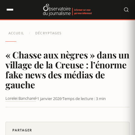
Panneau de gestion des cookies
ACCUEIL
DÉCRYPTAGES
/
« Chasse aux nègres » dans un
village de la Creuse : l’énorme
fake news des médias de
gauche
Lorelei Bancharel
1 janvier 2026
Temps de lecture : 3 min
MARCHE CONTRE L’ISLAMOPHOBIE : QUAND MARIANNE TRAQUE
LA DÉSINFORMATION FAITE PAR LIBÉRATION
PARTAGER