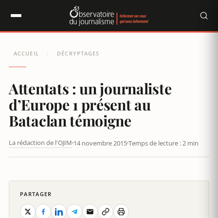
Panneau de gestion des cookies
ACCUEIL
DÉCRYPTAGES
/
Attentats : un journaliste
d’Europe 1 présent au
Bataclan témoigne
La rédaction de l'OJIM
14 novembre 2015
Temps de lecture : 2 min
ATTENTATS : UN JOURNALISTE D’EUROPE 1 PRÉSENT AU
BATACLAN TÉMOIGNE
PARTAGER