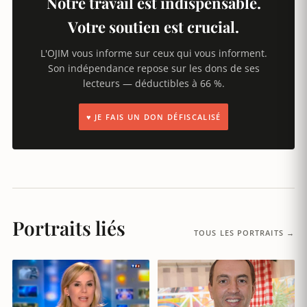
Notre travail est indispensable.
Votre soutien est crucial.
L'OJIM vous informe sur ceux qui vous informent.
Son indépendance repose sur les dons de ses
lecteurs — déductibles à 66 %.
♥ JE FAIS UN DON DÉFISCALISÉ
Portraits liés
TOUS LES PORTRAITS →