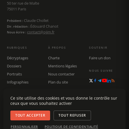
50 ter rue de Malte
75011 Paris
Claude Chollet
Président :
Édouard Chanot
Dir. rédaction :
contact@ojim.fr
Nous écrire :
RUBRIQUES
À PROPOS
SOUTENIR
Décryptages
Charte
Faire un don
Dossiers
Mentions légales
NOUS SUIVRE
Portraits
Nous contacter
Infographies
Plan du site
Publications
Ce site utilise des cookies et vous donne le contrôle sur
Rechercher
ceux que vous souhaitez activer
TOUT ACCEPTER
TOUT REFUSER
© 2026 Observatoire du journalisme (OJIM) · Tous droits réservés ·
PERSONNALISER
POLITIQUE DE CONFIDENTIALITÉ