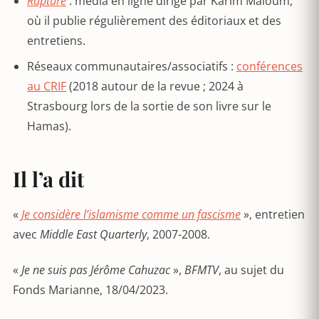
Rupture
: média en ligne dirigé par Karim Maloum,
où il publie régulièrement des éditoriaux et des
entretiens.
Réseaux communautaires/associatifs :
conférences
au CRIF
(2018 autour de la revue ; 2024 à
Strasbourg lors de la sortie de son livre sur le
Hamas).
Il l’a dit
«
Je considère l’islamisme comme un fascisme
», entretien
avec
Middle East Quarterly
, 2007-2008.
«
Je ne suis pas Jérôme Cahuzac
»,
BFMTV
, au sujet du
Fonds Marianne, 18/04/2023.