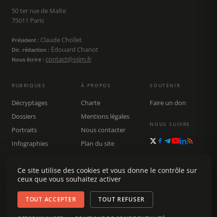
50 ter rue de Malte
75011 Paris
Claude Chollet
Président :
Édouard Chanot
Dir. rédaction :
contact@ojim.fr
Nous écrire :
RUBRIQUES
À PROPOS
SOUTENIR
Décryptages
Charte
Faire un don
Dossiers
Mentions légales
NOUS SUIVRE
Portraits
Nous contacter
Infographies
Plan du site
Publications
Rechercher
Ce site utilise des cookies et vous donne le contrôle sur
ceux que vous souhaitez activer
TOUT ACCEPTER
TOUT REFUSER
© 2026 Observatoire du journalisme (OJIM) · Tous droits réservés ·