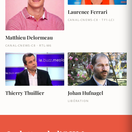
Laurence Ferrari
CANAL-CNEWS-C8 · TF1-LCI
Matthieu Delormeau
CANAL-CNEWS-C8 · RTL-M6
Thierry Thuillier
Johan Hufnagel
LIBÉRATION