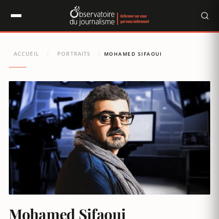
Panneau de gestion des cookies
ACCUEIL
PORTRAITS
/
/
MOHAMED SIFAOUI
Mohamed Sifaoui