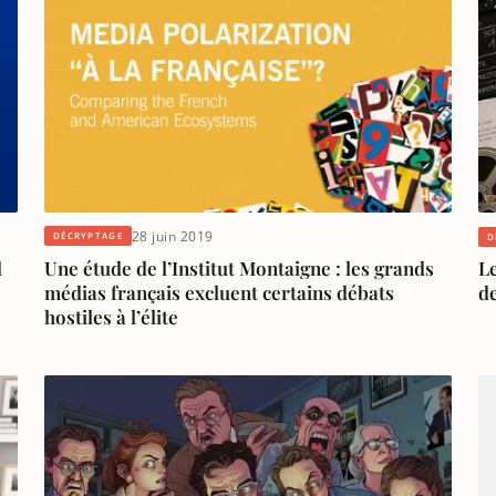
28 juin 2019
DÉCRYPTAGE
D
Une étude de l’Institut Montaigne : les grands
d
Le
médias français excluent certains débats
de
hostiles à l’élite