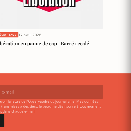
17 avril 2026
ÉCRYPTAGE
bération en panne de cap : Barré recalé
evoir la lettre de l'Observatoire du journalisme. Mes données
 transmises à des tiers. Je peux me désinscrire à tout moment
ent dans chaque e-mail.