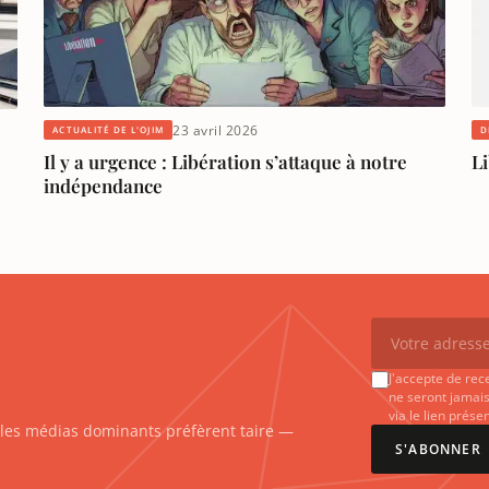
23 avril 2026
ACTUALITÉ DE L'OJIM
D
Il y a urgence : Libération s’attaque à notre
Li
indépendance
J'accepte de rec
ne seront jamais
via le lien prés
e les médias dominants préfèrent taire —
S'ABONNER