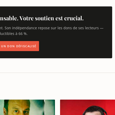
nsable. Votre soutien est crucial.
nt. Son indépendance repose sur les dons de ses lecteurs —
uctibles à 66 %.
IS UN DON DÉFISCALISÉ