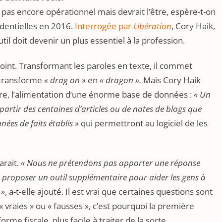
pas encore opérationnel mais devrait l’être, espère-t-on
identielles en 2016.
Interrogée par
Libération
, Cory Haik,
il doit devenir un plus essentiel à la profession.
 point. Transformant les paroles en texte, il commet
 transforme
« drag on »
en
« dragon ».
Mais Cory Haik
gure, l’alimentation d’une énorme base de données :
« Un
partir des centaines d’articles ou de notes de blogs que
ées de faits établis »
qui permettront au logiciel de les
arait.
« Nous ne prétendons pas apporter une réponse
t proposer un outil supplémentaire pour aider les gens à
 »
, a-t-elle ajouté. Il est vrai que certaines questions sont
 vraies » ou « fausses », c’est pourquoi la première
rme fiscale, plus facile à traiter de la sorte.