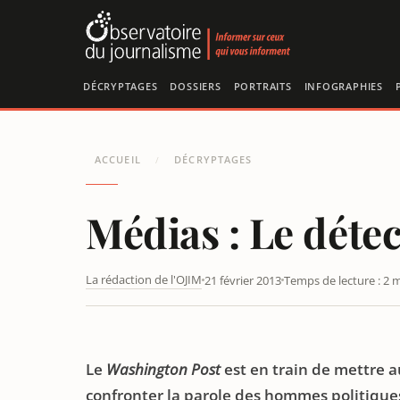
Panneau de gestion des cookies
DÉCRYPTAGES
DOSSIERS
PORTRAITS
INFOGRAPHIES
ACCUEIL
DÉCRYPTAGES
/
Médias : Le déte
La rédaction de l'OJIM
21 février 2013
Temps de lecture : 2 
MÉDIAS : LE DÉTECTEUR DE MENSONGE DU WASHINGT
Le
Washington Post
est en train de mettre a
confronter la parole des hommes politiques 