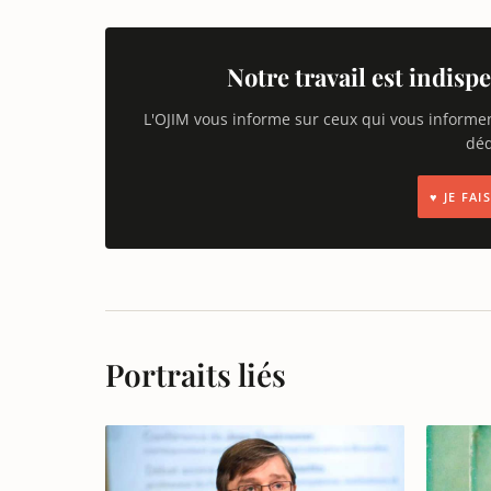
Notre travail est indispe
L'OJIM vous informe sur ceux qui vous informe
déd
♥ JE FA
Portraits liés