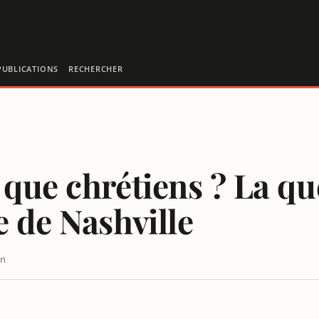
PUBLICATIONS
RECHERCHER
 que chrétiens ? La qu
e de Nashville
in
I FÂCHE APRÈS LE MASSACRE DE NASHVILLE