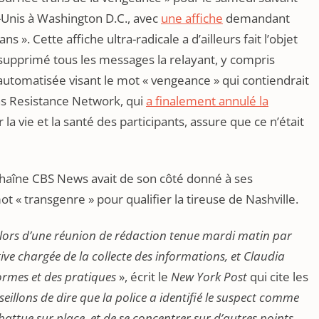
-Unis à Washington D.C., avec
une affiche
demandant
s ». Cette affiche ultra-radicale a d’ailleurs fait l’objet
supprimé tous les messages la relayant, y compris
automatisée visant le mot « vengeance » qui contiendrait
ans Resistance Network, qui
a finalement annulé la
a vie et la santé des participants, assure que ce n’était
haîne CBS News avait de son côté donné à ses
mot « transgenre » pour qualifier la tireuse de Nashville.
lors d’une réunion de rédaction tenue mardi matin par
ive chargée de la collecte des informations, et Claudia
ormes et des pratiques
», écrit le
New York Post
qui cite les
seillons de dire que la police a identifié le suspect comme
attue sur place, et de se concentrer sur d’autres points