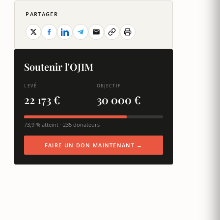
PARTAGER
Soutenir l'OJIM
LEVÉ
OBJECTIF
22 173 €
30 000 €
73,9 % atteint · 235 donateurs
FAIRE UN DON MAINTENANT →