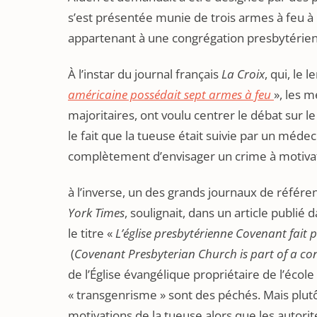
s’est présentée munie de trois armes à feu à 
appartenant à une congrégation presbytérie
À l’instar du journal français
La Croix
, qui, le 
américaine possédait sept armes à feu
», les 
majoritaires, ont voulu centrer le débat sur 
le fait que la tueuse était suivie par un méd
complètement d’envisager un crime à motivat
à l’inverse, un des grands journaux de référe
York Times
, soulignait, dans un article publié d
le titre «
L’église presbytérienne Covenant fait
(
Covenant Presbyterian Church is part of a co
de l’Église évangélique propriétaire de l’écol
« transgenrisme » sont des péchés. Mais plut
motivations de la tueuse alors que les autori