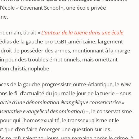
l’école « Covenant School », une école privée
nne.
lendemain, titrait «
L’auteur de la tuerie dans une école
médias de la gauche pro-LGBT américaine, largement
le droit de posséder des armes, mentionnant à la marge
ecin pour des troubles émotionnels, mais omettant
ion christianophobe.
nces de la gauche progressiste outre-Atlantique, le
New
ans le fil d’actualité du journal le jour de la tuerie – sous
 partie d’une dénomination évangélique conservatrice
»
nservative evangelical denomination
) –, le conservatisme
e pour qui l’homosexualité, le transsexualisme et le
ôt que d’en faire émerger une question sur les
tés se refusaient toujours, une semaine après le crime, à