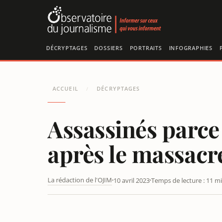
Panneau de gestion des cookies
DÉCRYPTAGES
DOSSIERS
PORTRAITS
INFOGRAPHIES
ACCUEIL
DÉCRYPTAGES
/
Assassinés parce
après le massacr
La rédaction de l'OJIM
10 avril 2023
Temps de lecture : 11 m
ASSASSINÉS PARCE QUE CHRÉTIENS ? LA QUESTION QU