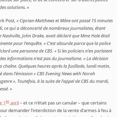
es solutions.
»
ork Post
, « Ciprian-Matthews et Milne ont passé 15 minutes
rdi, ce qui a déconcerté de nombreux journalistes, étant
e Nashville, John Drake, avait déclaré que Mme Hale était
inente pour l’enquête. « C’est absurde parce que la police
laré une personne de CBS. « Si les policiers n’en parlaient
 des informations n’est pas du journalisme. » La décision
la chaîne. Quelques heures après la fusillade, lundi matin,
é dans l’émission « CBS Evening News with Norah
genre ». Toutefois, à la suite de l’appel de CBS du mardi,
cessé.
»
er
le 1
avril
– et ce n’était pas un canular – que certains
our demander l’interdiction de la vente d’armes à feu à