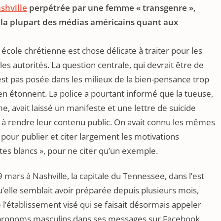
shville
perpétrée par une femme « transgenre »,
de la plupart des médias américains quant aux
cole chrétienne est chose délicate à traiter pour les
s autorités. La question centrale, qui devrait être de
’est pas posée dans les milieux de la bien-pensance trop
en étonnent. La police a pourtant informé que la tueuse,
 avait laissé un manifeste et une lettre de suicide
t à rendre leur contenu public. On avait connu les mêmes
 pour publier et citer largement les motivations
tes blancs », pour ne citer qu’un exemple.
9 mars à Nashville, la capitale du Tennessee, dans l’est
u’elle semblait avoir préparée depuis plusieurs mois,
l’établissement visé qui se faisait désormais appeler
 pronoms masculins dans ses messages sur Facebook,