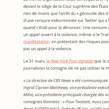
devant le siège de la Cour suprême des États
rien de moins que l’arrêt du « génocide des tran
d’une censure indiscriminée sur
Twitter
qui a 
quand c’était pour la dénoncer. Une censure 
un appel ouvert à la violence, même si le Tr
manifestation
en prétextant des risques pour l
pas un appel à la violence.
Le 31 mars,
le
New York Post
signalait
que la c
journalistes la consigne de ne pas utiliser le 
«
La directive de CBS News a été communiquée 
Ingrid Ciprian-Matthews, vice-présidente exécut
Milne, vice-présidente principale chargée des n
consignes données : «
Pour l’instant, nous con
étant AUDREY HALE, âgée de 28 ans, qu’elle a ab