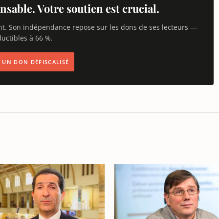
nsable. Votre soutien est crucial.
nt. Son indépendance repose sur les dons de ses lecteurs —
uctibles à 66 %.
IS UN DON DÉFISCALISÉ