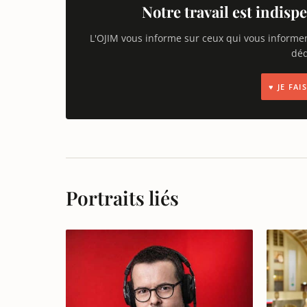
Notre travail est indispe
L'OJIM vous informe sur ceux qui vous informe
déd
♥ JE FA
Portraits liés