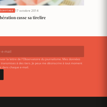
17 octobre 2014
ÉCRYPTAGE
bération casse sa tirelire
evoir la lettre de l'Observatoire du journalisme. Mes données
 transmises à des tiers. Je peux me désinscrire à tout moment
ent dans chaque e-mail.