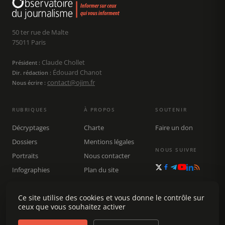
50 ter rue de Malte
75011 Paris
Claude Chollet
Président :
Édouard Chanot
Dir. rédaction :
contact@ojim.fr
Nous écrire :
RUBRIQUES
À PROPOS
SOUTENIR
Décryptages
Charte
Faire un don
Dossiers
Mentions légales
NOUS SUIVRE
Portraits
Nous contacter
Infographies
Plan du site
Publications
Ce site utilise des cookies et vous donne le contrôle sur
Rechercher
ceux que vous souhaitez activer