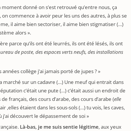
 moment donné on s’est retrouvé qu’entre nous, ça
e, on commence à avoir peur les uns des autres, à plus se
me, il aime bien sectoriser, il aime bien stigmatiser (…)
ystème alors ».
re parce qu’ils ont été leurrés, ils ont été lésés, ils ont
bureau de poste, des espaces verts neufs, des installations
 années collège j’ai jamais porté de jupes ? »
n a marché sur un cadavre (…) Une meuf qui entrait dans
putation c’était une pute (…) c’était aussi un endroit de
s de français, des cours d’arabe, des cours d’arabe (
elle
ir ,elles étaient dans les sous-sols (…) tu vois, les caves,
ù j’ai découvert le dépassement de soi »
française.
Là-bas, je me suis sentie légitime
, aux yeux