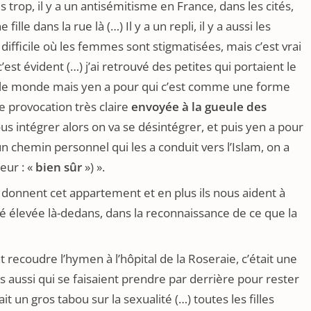
rop, il y a un antisémitisme en France, dans les cités,
lle dans la rue là (…) Il y a un repli, il y a aussi les
difficile où les femmes sont stigmatisées, mais c’est vrai
est évident (…) j’ai retrouvé des petites qui portaient le
t le monde mais yen a pour qui c’est comme une forme
e provocation très claire
envoyée à la gueule des
nous intégrer alors on va se désintégrer, et puis yen a pour
chemin personnel qui les a conduit vers l’Islam, on a
eur : «
bien sûr
») ».
s donnent cet appartement et en plus ils nous aident à
i été élevée là-dedans, dans la reconnaissance de ce que la
ent recoudre l’hymen à l’hôpital de la Roseraie, c’était une
s aussi qui se faisaient prendre par derrière pour rester
t un gros tabou sur la sexualité (…) toutes les filles