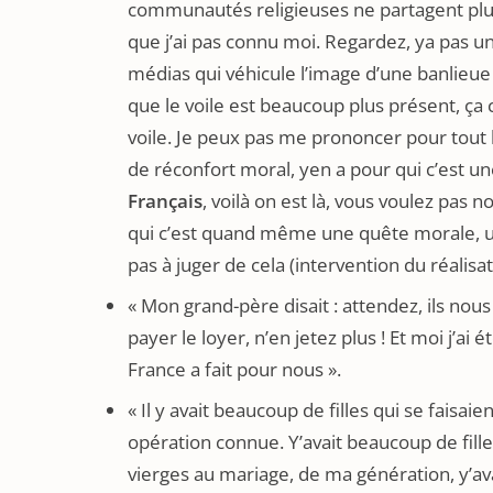
communautés religieuses ne partagent plus t
que j’ai pas connu moi. Regardez, ya pas une fi
médias qui véhicule l’image d’une banlieue 
que le voile est beaucoup plus présent, ça c’
voile. Je peux pas me prononcer pour tou
de réconfort moral, yen a pour qui c’est un
Français
, voilà on est là, vous voulez pas 
qui c’est quand même une quête morale, un 
pas à juger de cela (intervention du réalisat
« Mon grand-père disait : attendez, ils nou
payer le loyer, n’en jetez plus ! Et moi j’a
France a fait pour nous ».
« Il y avait beaucoup de filles qui se faisai
opération connue. Y’avait beaucoup de fille
vierges au mariage, de ma génération, y’avai