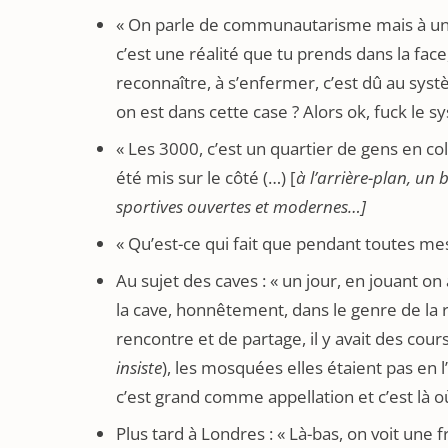
« On parle de communautarisme mais à un
c’est une réalité que tu prends dans la fac
reconnaître, à s’enfermer, c’est dû au systè
on est dans cette case ? Alors ok, fuck le s
« Les 3000, c’est un quartier de gens en colè
été mis sur le côté (…) [
à l’arrière-plan, un 
sportives ouvertes et modernes…]
« Qu’est-ce qui fait que pendant toutes mes
Au sujet des caves : « un jour, en jouant o
la cave, honnêtement, dans le genre de la ré
rencontre et de partage, il y avait des cour
insiste
), les mosquées elles étaient pas en l’a
c’est grand comme appellation et c’est là o
Plus tard à Londres : « Là-bas, on voit une 