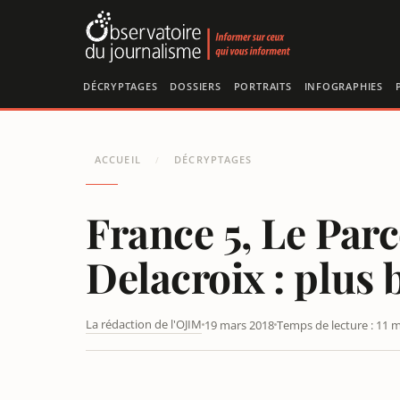
Panneau de gestion des cookies
DÉCRYPTAGES
DOSSIERS
PORTRAITS
INFOGRAPHIES
ACCUEIL
DÉCRYPTAGES
/
France 5, Le Par
Delacroix : plus 
La rédaction de l'OJIM
19 mars 2018
Temps de lecture : 11 
FRANCE 5, LE PARCOURS DES COMBATTANTES D’OLIVIER