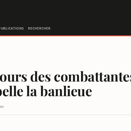
PUBLICATIONS
RECHERCHER
cours des combattantes
belle la banlieue
min
 DELACROIX : PLUS BELLE LA BANLIEUE