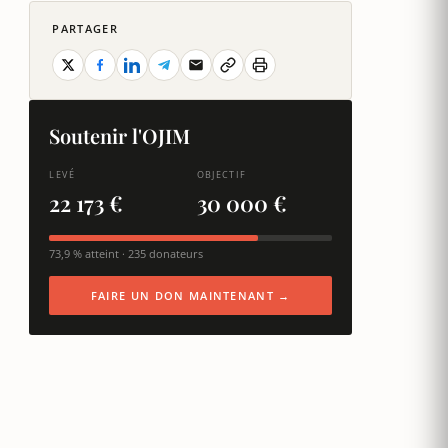
PARTAGER
Soutenir l'OJIM
LEVÉ
OBJECTIF
22 173 €
30 000 €
73,9 % atteint · 235 donateurs
FAIRE UN DON MAINTENANT →