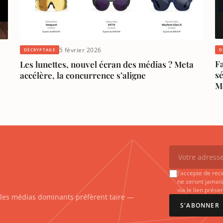
5 février 2026
D
DÉCRYPTAGE
Fa
Les lunettes, nouvel écran des médias ? Meta
s
accélère, la concurrence s’aligne
M
J'accepte de rec
ne seront jamais
via le lien prés
e les médias dominants préfèrent taire —
S'ABONNER