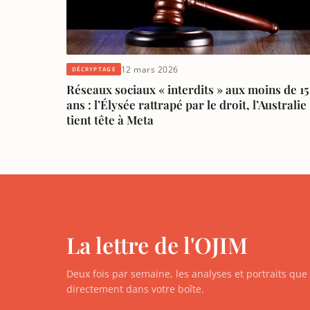
12 mars 2026
DÉCRYPTAGE
Réseaux sociaux « interdits » aux moins de 15
ans : l’Élysée rattrapé par le droit, l’Australie
tient tête à Meta
La lettre de l'OJIM
Deux fois par semaine, les analyses et portraits qu
directement dans votre boîte.