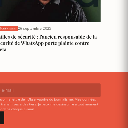
26 septembre 2025
ÉCRYPTAGE
illes de sécurité : l’ancien responsable de la
écurité de WhatsApp porte plainte contre
eta
evoir la lettre de l'Observatoire du journalisme. Mes données
 transmises à des tiers. Je peux me désinscrire à tout moment
ent dans chaque e-mail.