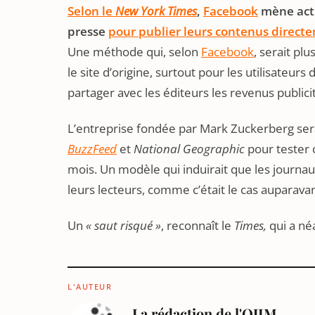
Selon le
New York Times
,
Facebook
mène actu
presse
pour publier leurs contenus directe
Une méthode qui, selon
Facebook
, serait pl
le site d’origine, surtout pour les utilisateu
partager avec les éditeurs les revenus publicit
L’entreprise fondée par Mark Zuckerberg sera
BuzzFeed
et
National Geographic
pour tester
mois. Un modèle qui induirait que les journaux
leurs lecteurs, comme c’était le cas auparavant
Un
« saut risqué »
, reconnaît le
Times,
qui a né
L'AUTEUR
La rédaction de l'OJIM