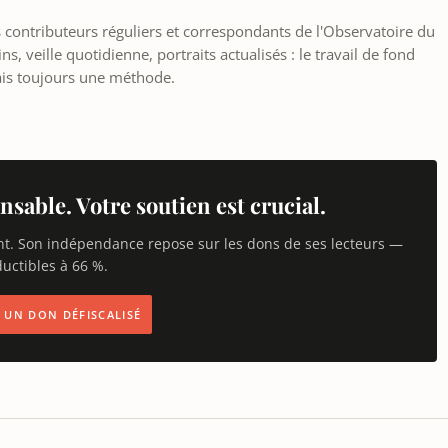
les contributeurs réguliers et correspondants de l'Observatoire du
, veille quotidienne, portraits actualisés : le travail de fond
ais toujours une méthode.
nsable. Votre soutien est crucial.
nt. Son indépendance repose sur les dons de ses lecteurs —
uctibles à 66 %.
IS UN DON DÉFISCALISÉ