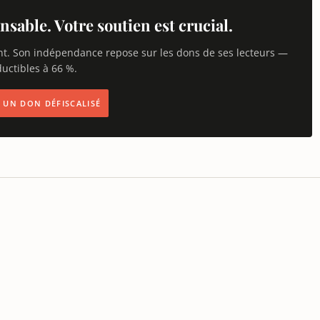
nsable. Votre soutien est crucial.
nt. Son indépendance repose sur les dons de ses lecteurs —
uctibles à 66 %.
IS UN DON DÉFISCALISÉ