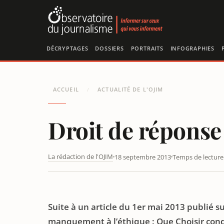
Panneau de gestion des cookies
DÉCRYPTAGES
DOSSIERS
PORTRAITS
INFOGRAPHIES
ACCUEIL
ACTUALITÉ DE L'OJIM
/
Droit de réponse
La rédaction de l'OJIM
18 septembre 2013
Temps de lecture 
DIFFAMATION ET MANQUEMENT À L’ÉTHIQUE : QUE C
Suite à un article du 1er mai 2013 publié sur
manquement à l’éthique : Que Choisir cond