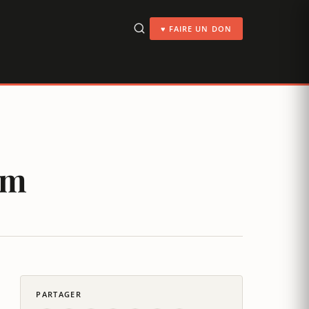
♥ FAIRE UN DON
im
PARTAGER