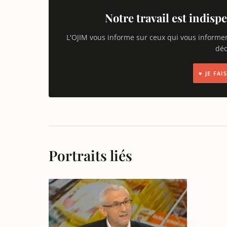
Notre travail est indispe
L'OJIM vous informe sur ceux qui vous informe
déd
♥ JE FA
Portraits liés