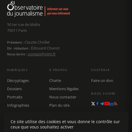
50 ter rue de Malte
75011 Paris
Claude Chollet
Président :
Édouard Chanot
Dir. rédaction :
contact@ojim.fr
Nous écrire :
RUBRIQUES
À PROPOS
SOUTENIR
Décryptages
Charte
Faire un don
Dossiers
Mentions légales
NOUS SUIVRE
Portraits
Nous contacter
Infographies
Plan du site
Publications
Rechercher
Ce site utilise des cookies et vous donne le contrôle sur
ceux que vous souhaitez activer