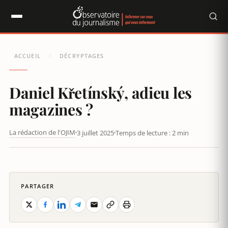
Panneau de gestion des cookies
ACCUEIL
DÉCRYPTAGES
/
Daniel Křetínský, adieu les
magazines ?
La rédaction de l'OJIM
3 juillet 2025
Temps de lecture : 2 min
DANIEL KŘETÍNSKÝ, ADIEU LES MAGAZINES ?
PARTAGER