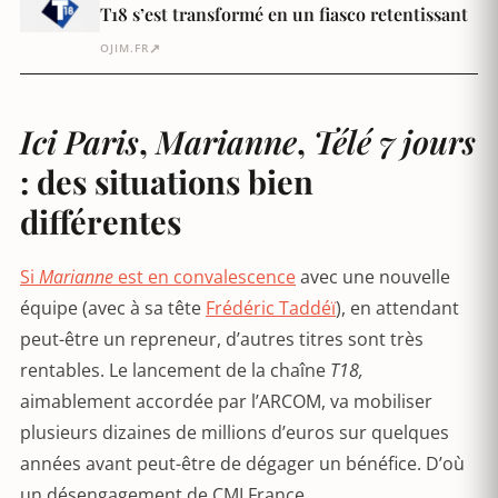
T18 s’est transformé en un fiasco retentissant
↗
OJIM.FR
Ici Paris
,
Marianne
,
Télé 7 jours
: des situations bien
différentes
Si
Marianne
est en convalescence
avec une nouvelle
équipe (avec à sa tête
Frédéric Taddéï
), en attendant
peut-être un repreneur, d’autres titres sont très
rentables. Le lancement de la chaîne
T18,
aimablement accordée par l’ARCOM, va mobiliser
plusieurs dizaines de millions d’euros sur quelques
années avant peut-être de dégager un bénéfice. D’où
un désengagement de CMI France.