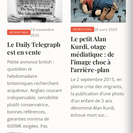
14 novembre
20 avril 2020
DÉCRYPTAGE
DÉCRYPTAGE
2023
Le petit Alan
Le Daily Telegraph
Kurdi, otage
est en vente
médiatique : de
l’image choc à
Petite annonce british :
l’arrière-plan
quotidien et
hebdomadaire
Le 2 septembre 2015, en
britanniques recherchent
pleine crise des migrants,
acquéreur. Anglais courant
la publication d’une photo
indispensable, sensibilité
d’un enfant de 3 ans
plutôt conservatrice,
dénommé Alan Kurdi,
bonnes références,
échoué mort sur…
garanties minima de
600M€ exigées. Pas
sérieux…