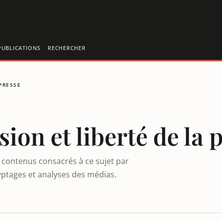
PUBLICATIONS
RECHERCHER
 PRESSE
sion et liberté de la 
82 contenus consacrés à ce sujet par
yptages et analyses des médias.