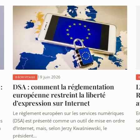
19 juin 2026
DÉCRYPTAGE
:
DSA : comment la réglementation
L
européenne restreint la liberté
R
d’expression sur Internet
a
Le règlement européen sur les services numériques
E
us
(DSA) est présenté comme un outil de mise en ordre
s
a
d’Internet, mais, selon Jerzy Kwaśniewski, le
s
président…