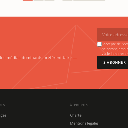
J'accepte de rec
ne seront jamais
via le lien prés
e les médias dominants préfèrent taire —
S'ABONNER
UES
À PROPOS
ages
Charte
Mentions légales