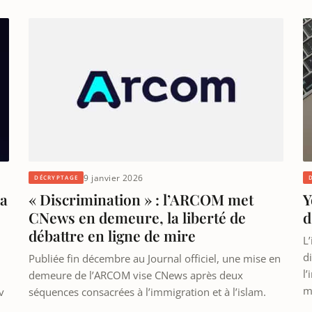
9 janvier 2026
DÉCRYPTAGE
la
« Discrimination » : l’ARCOM met
Y
CNews en demeure, la liberté de
d
débattre en ligne de mire
L
di
Publiée fin décembre au Journal officiel, une mise en
l
demeure de l’ARCOM vise CNews après deux
m
v
séquences consacrées à l’immigration et à l’islam.