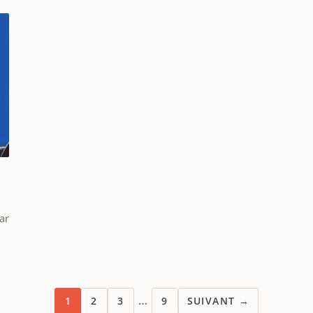
ar
…
1
2
3
9
SUIVANT →