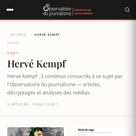
Panneau de gestion des cookies
ACCUEIL
/
HERVÉ KEMPF
SUJET
Hervé Kempf
Hervé Kempf : 3 contenus consacrés à ce sujet par
l'Observatoire du journalisme — articles,
décryptages et analyses des médias.
3 ARTICLES · PAGE 1 SUR 1