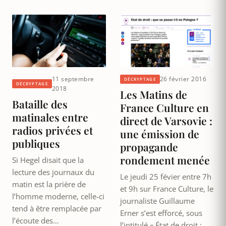
11 septembre
26 février 2016
DÉCRYPTAGE
DÉCRYPTAGE
2018
Les Matins de
Bataille des
France Culture en
matinales entre
direct de Varsovie :
radios privées et
une émission de
publiques
propagande
rondement menée
Si Hegel disait que la
lecture des journaux du
Le jeudi 25 févier entre 7h
matin est la prière de
et 9h sur France Culture, le
l’homme moderne, celle-ci
journaliste Guillaume
tend à être remplacée par
Erner s’est efforcé, sous
l’écoute des…
l’intitulé « État de droit :