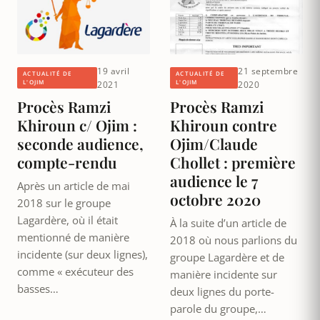
19 avril
21 septembre
ACTUALITÉ DE
ACTUALITÉ DE
L'OJIM
L'OJIM
2021
2020
Procès Ramzi
Procès Ramzi
Khiroun c/ Ojim :
Khiroun contre
seconde audience,
Ojim/Claude
compte-rendu
Chollet : première
audience le 7
Après un article de mai
octobre 2020
2018 sur le groupe
Lagardère, où il était
À la suite d’un article de
mentionné de manière
2018 où nous parlions du
incidente (sur deux lignes),
groupe Lagardère et de
comme « exécuteur des
manière incidente sur
basses…
deux lignes du porte-
parole du groupe,…